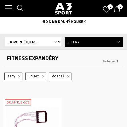
0
0
-50 % NA DRUHÝ KOUSEK
FILTRY
FITNESS EXPANDÉRY
Položky
1
zeny
unisex
dospeli
DRUHÝ KUS -50%