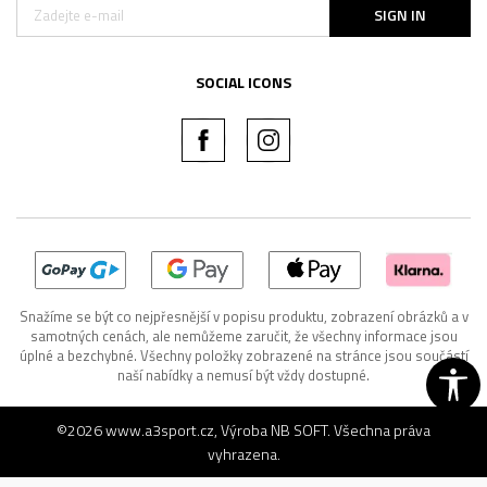
SIGN IN
SOCIAL ICONS
Snažíme se být co nejpřesnější v popisu produktu, zobrazení obrázků a v
samotných cenách, ale nemůžeme zaručit, že všechny informace jsou
úplné a bezchybné. Všechny položky zobrazené na stránce jsou součástí
naší nabídky a nemusí být vždy dostupné.
©2026
www.a3sport.cz
, Výroba
NB SOFT
. Všechna práva
vyhrazena.