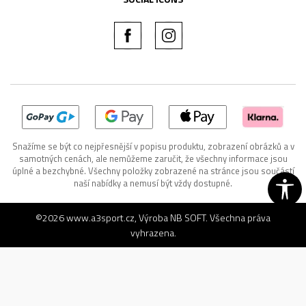
Snažíme se být co nejpřesnější v popisu produktu, zobrazení obrázků a v
samotných cenách, ale nemůžeme zaručit, že všechny informace jsou
úplné a bezchybné. Všechny položky zobrazené na stránce jsou součástí
naší nabídky a nemusí být vždy dostupné.
©2026
www.a3sport.cz
, Výroba
NB SOFT
. Všechna práva
vyhrazena.