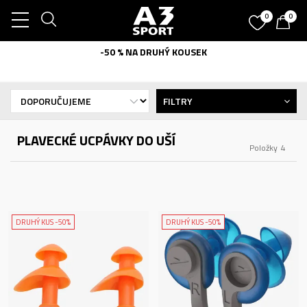
0
0
-50 % NA DRUHÝ KOUSEK
FILTRY
PLAVECKÉ UCPÁVKY DO UŠÍ
Položky
4
DRUHÝ KUS -50%
DRUHÝ KUS -50%