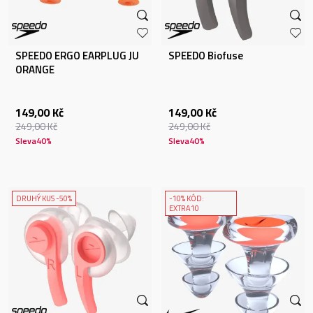
SPEEDO ERGO EARPLUG JU
SPEEDO Biofuse
ORANGE
149,00
Kč
149,00
Kč
249,00
Kč
249,00
Kč
Sleva
40
%
Sleva
40
%
DRUHÝ KUS -50%
-10% KÓD:
EXTRA10