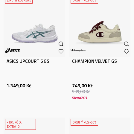
DRUHÝ KUS -50%
DRUHÝ KUS -50%
ASICS UPCOURT 6 GS
CHAMPION VELVET GS
1.349,00
Kč
749,00
Kč
939,00
Kč
Sleva
20
%
-10% KÓD:
DRUHÝ KUS -50%
EXTRA10