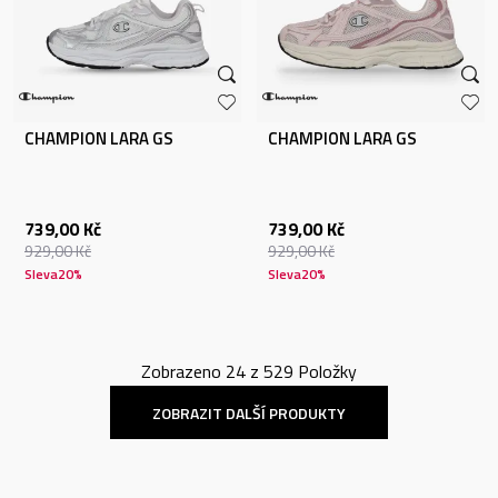
CHAMPION LARA GS
CHAMPION LARA GS
739,00
Kč
739,00
Kč
929,00
Kč
929,00
Kč
Sleva
20
%
Sleva
20
%
Zobrazeno
24
z
529
Položky
ZOBRAZIT DALŠÍ PRODUKTY