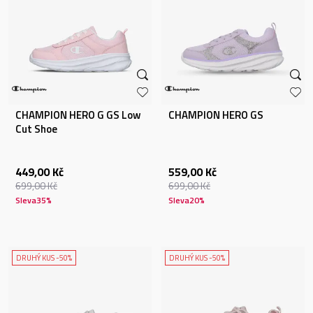
CHAMPION HERO G GS Low
CHAMPION HERO GS
Cut Shoe
449,00
Kč
559,00
Kč
699,00
Kč
699,00
Kč
Sleva
35
%
Sleva
20
%
DRUHÝ KUS -50%
DRUHÝ KUS -50%