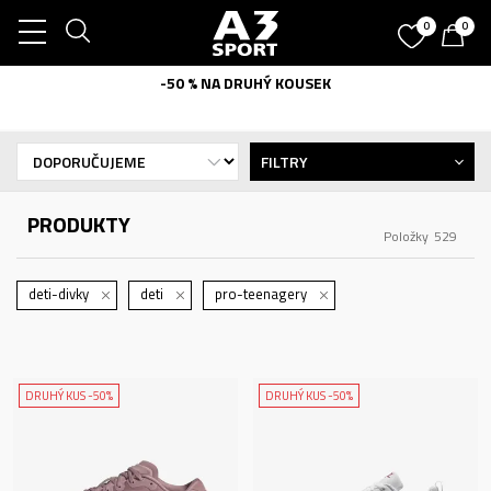
0
0
-50 % NA DRUHÝ KOUSEK
FILTRY
PRODUKTY
Položky
529
deti-divky
deti
pro-teenagery
DRUHÝ KUS -50%
DRUHÝ KUS -50%