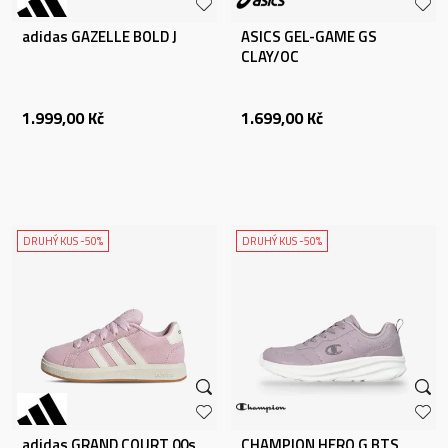
adidas GAZELLE BOLD J
ASICS GEL-GAME GS
CLAY/OC
1.999,00
Kč
1.699,00
Kč
DRUHÝ KUS -50%
DRUHÝ KUS -50%
adidas GRAND COURT 00s
CHAMPION HERO G BTS