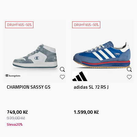
DRUHÝ KUS -50%
DRUHÝ KUS -50%
CHAMPION SASSY GS
adidas SL 72 RS J
749,00
Kč
1.599,00
Kč
939,00
Kč
Sleva
20
%