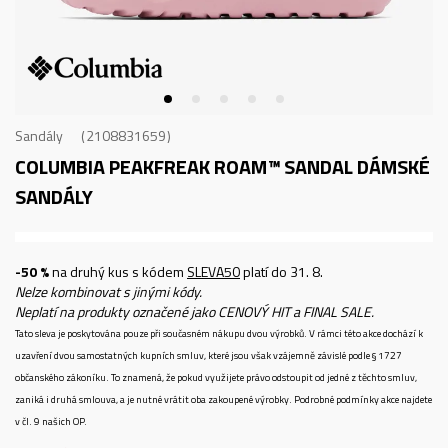
Sandály
2108831659
COLUMBIA PEAKFREAK ROAM™ SANDAL
DÁMSKÉ
SANDÁLY
-50 %
na druhý kus s kódem
SLEVA50
platí do 31. 8.
Nelze kombinovat s jinými kódy.
Neplatí na produkty označené jako CENOVÝ HIT a FINAL SALE.
Tato sleva je poskytována pouze při současném nákupu dvou výrobků. V rámci této akce dochází k
uzavření dvou samostatných kupních smluv, které jsou však vzájemně závislé podle § 1727
občanského zákoníku. To znamená, že pokud využijete právo odstoupit od jedné z těchto smluv,
zaniká i druhá smlouva, a je nutné vrátit oba zakoupené výrobky. Podrobné podmínky akce najdete
v čl. 9 našich OP.