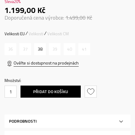
Sleva
20
%
1.199,00
Kč
Doporučená cena výrobce:
1.499,00
Kč
Velikosti EU
Velikosti
Velikosti CM
36
37
38
39
40
41
Ověřte si dostupnost na prodejnách
Množství:
PŘIDAT DO KOŠÍKU
PODROBNOSTI