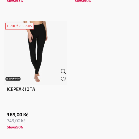
Sleva
63
%
Sleva
50
%
DRUHÝ KUS -50%
ICEPEAK IOTA
369,00
Kč
749,00
Kč
Sleva
50
%