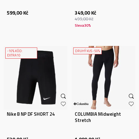
599,00
Kč
349,00
Kč
499,00
Kč
Sleva
30
%
-10% KÓD:
DRUHÝ KUS -50%
EXTRA10
Nike B NP DF SHORT 24
COLUMBIA Midweight
Stretch