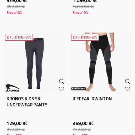
539,00
Kč
1.089,00
Kč
599,00
Kč
1.359,00
Kč
Sleva
10
%
Sleva
19
%
DRUHÝ KUS -50%
DRUHÝ KUS -50%
KRONOS KIDS SKI
ICEPEAK IRWINTON
UNDERWEAR PANTS
129,00
Kč
369,00
Kč
349,00
Kč
749,00
Kč