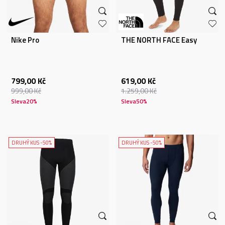
Nike Pro
THE NORTH FACE Easy
799,00
Kč
619,00
Kč
999,00
Kč
1.259,00
Kč
Sleva
20
%
Sleva
50
%
DRUHÝ KUS -50%
DRUHÝ KUS -50%