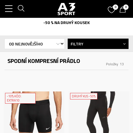
0
0
-50 % NA DRUHÝ KOUSEK
FILTRY
SPODNÍ KOMPRESNÍ PRÁDLO
Položky
13
-10% KÓD:
DRUHÝ KUS -50%
EXTRA10