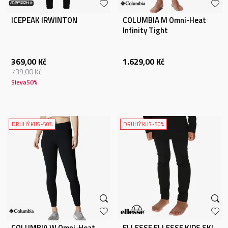
ICEPEAK IRWINTON
COLUMBIA M Omni-Heat
Infinity Tight
369,00
Kč
1.629,00
Kč
739,00
Kč
Sleva
50
%
DRUHÝ KUS -50%
DRUHÝ KUS -50%
COLUMBIA W Omni-Heat
ELLESSE ELLESSE KIDS SKI