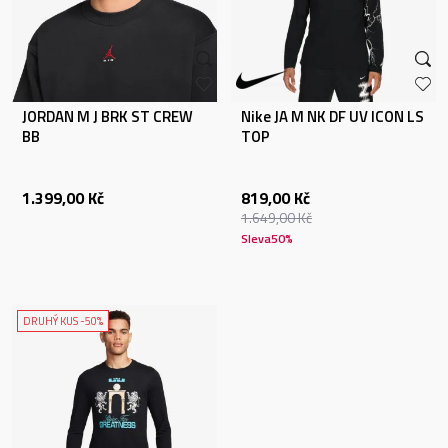
JORDAN M J BRK ST CREW
Nike JA M NK DF UV ICON LS
BB
TOP
1.399,00
Kč
819,00
Kč
1.649,00
Kč
Sleva
50
%
DRUHÝ KUS -50%