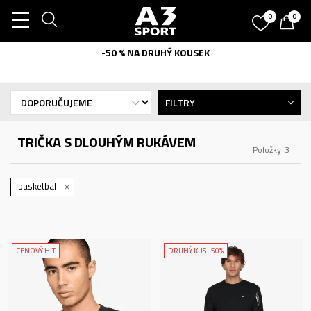
0
0
-50 % NA DRUHÝ KOUSEK
FILTRY
TRIČKA S DLOUHÝM RUKÁVEM
Položky
3
basketbal
CENOVÝ HIT
DRUHÝ KUS -50%