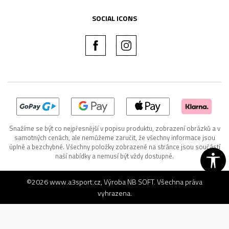
SOCIAL ICONS
Snažíme se být co nejpřesnější v popisu produktu, zobrazení obrázků a v
samotných cenách, ale nemůžeme zaručit, že všechny informace jsou
úplné a bezchybné. Všechny položky zobrazené na stránce jsou součástí
naší nabídky a nemusí být vždy dostupné.
©2026
www.a3sport.cz
, Výroba
NB SOFT
. Všechna práva
vyhrazena.