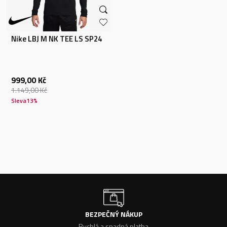
Nike LBJ M NK TEE LS SP24
999,00
Kč
1.149,00
Kč
Sleva
13
%
BEZPEČNÝ NÁKUP
Rychlá a snadná platba