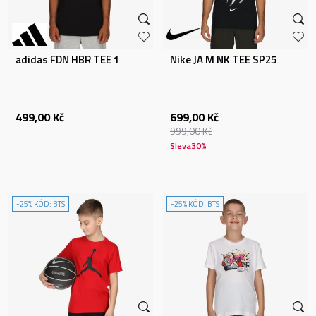
adidas FDN HBR TEE 1
Nike JA M NK TEE SP25
499,00
Kč
699,00
Kč
999,00
Kč
Sleva
30
%
-25% KÓD: BTS
-25% KÓD: BTS