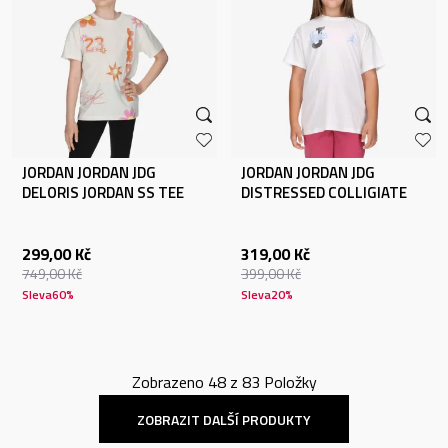
JORDAN JORDAN JDG
JORDAN JORDAN JDG
DELORIS JORDAN SS TEE
DISTRESSED COLLIGIATE
299,00
Kč
319,00
Kč
749,00
Kč
399,00
Kč
Sleva
60
%
Sleva
20
%
Zobrazeno
48
z
83
Položky
ZOBRAZIT DALŠÍ PRODUKTY