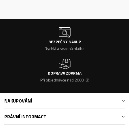
BEZPEČNÝ NÁKUP
Rychlá a snadná platba
DOPRAVA ZDARMA
Při objednávce nad 2000 Kč
NAKUPOVÁNÍ
PRÁVNÍ INFORMACE