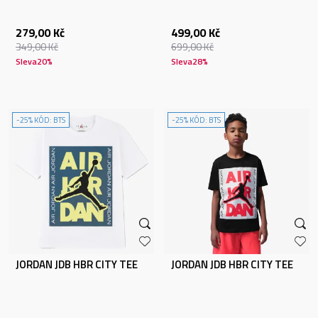
279,00
Kč
499,00
Kč
349,00
Kč
699,00
Kč
Sleva
20
%
Sleva
28
%
-25% KÓD: BTS
-25% KÓD: BTS
JORDAN JDB HBR CITY TEE
JORDAN JDB HBR CITY TEE