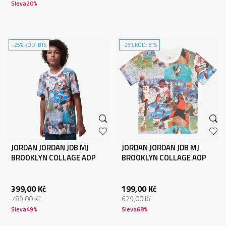
Sleva
20
%
-25% KÓD: BTS
-25% KÓD: BTS
JORDAN JORDAN JDB MJ
JORDAN JORDAN JDB MJ
BROOKLYN COLLAGE AOP
BROOKLYN COLLAGE AOP
SS
SS
399,00
Kč
199,00
Kč
789,00
Kč
629,00
Kč
Sleva
49
%
Sleva
68
%