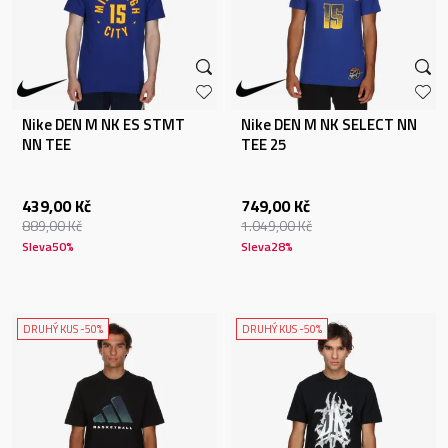
Nike DEN M NK ES STMT
Nike DEN M NK SELECT NN
NN TEE
TEE 25
439,00
Kč
749,00
Kč
889,00
Kč
1.049,00
Kč
Sleva
50
%
Sleva
28
%
DRUHÝ KUS -50%
DRUHÝ KUS -50%