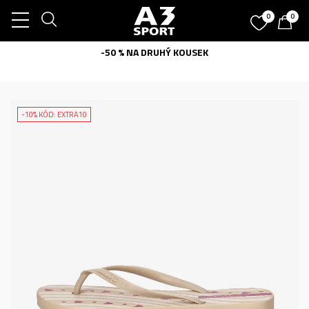
0
0
-50 % NA DRUHÝ KOUSEK
-10% KÓD: EXTRA10