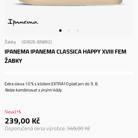
Žabky
83826-BN892
IPANEMA IPANEMA CLASSICA HAPPY XVIII FEM
ŽABKY
Extra sleva 10 % s kódem EXTRA10 platí jen do 9. 8.
Nelze kombinovat s jinými kódy.
Sleva
31
%
239,00
Kč
Doporučená cena výrobce:
349,00
Kč