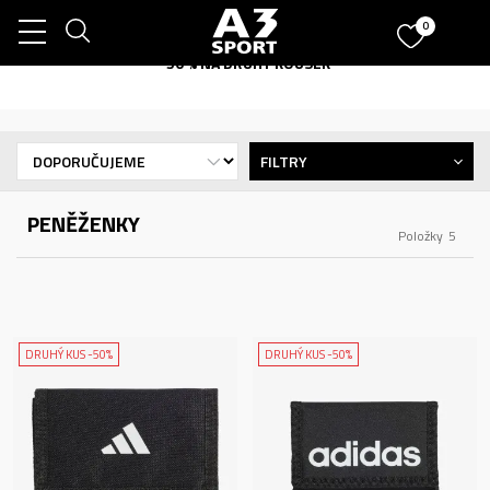
0
-50 % NA DRUHÝ KOUSEK
FILTRY
PENĚŽENKY
Položky
5
DRUHÝ KUS -50%
DRUHÝ KUS -50%