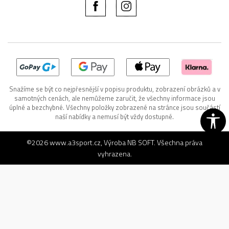
Snažíme se být co nejpřesnější v popisu produktu, zobrazení obrázků a v
samotných cenách, ale nemůžeme zaručit, že všechny informace jsou
úplné a bezchybné. Všechny položky zobrazené na stránce jsou součástí
naší nabídky a nemusí být vždy dostupné.
©2026
www.a3sport.cz
, Výroba
NB SOFT
. Všechna práva
vyhrazena.