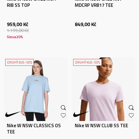
RIB SS TOP
MDCRP VRB17 TEE
959,00
Kč
849,00
Kč
1.199,00
Kč
Sleva
20
%
DRUHÝ KUS -50%
DRUHÝ KUS -50%
Nike W NSW CLASSICS OS
Nike W NSW CLUB SS TEE
TEE