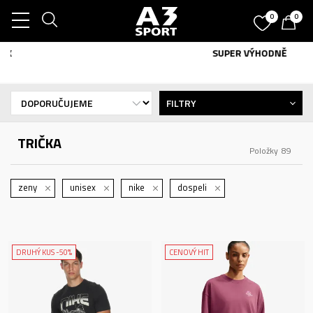
0
0
SUPER VÝHODNĚ
FILTRY
TRIČKA
Položky
89
zeny
unisex
nike
dospeli
DRUHÝ KUS -50%
CENOVÝ HIT