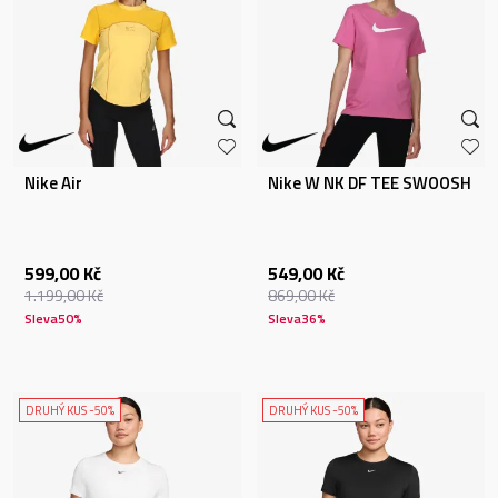
Nike Air
Nike W NK DF TEE SWOOSH
599,00
Kč
549,00
Kč
1.199,00
Kč
869,00
Kč
Sleva
50
%
Sleva
36
%
DRUHÝ KUS -50%
DRUHÝ KUS -50%