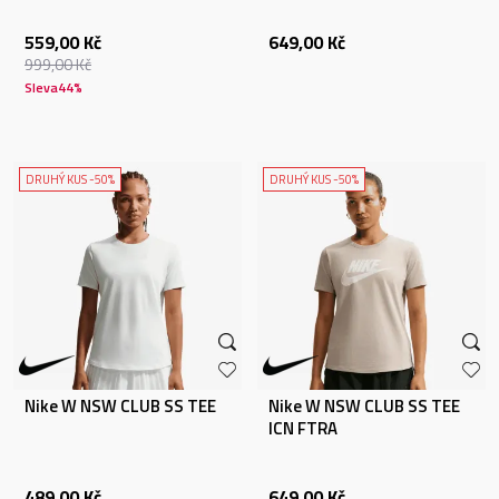
559,00
Kč
649,00
Kč
999,00
Kč
Sleva
44
%
DRUHÝ KUS -50%
DRUHÝ KUS -50%
Nike W NSW CLUB SS TEE
Nike W NSW CLUB SS TEE
ICN FTRA
489,00
Kč
649,00
Kč