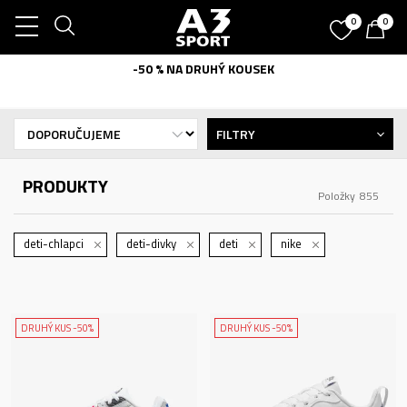
0
0
-50 % NA DRUHÝ KOUSEK
FILTRY
PRODUKTY
Položky
855
deti-chlapci
deti-divky
deti
nike
DRUHÝ KUS -50%
DRUHÝ KUS -50%