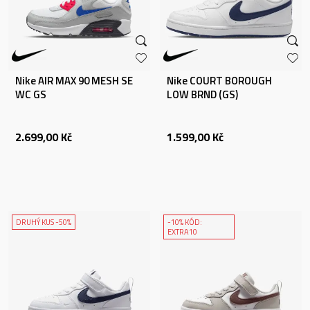
Nike AIR MAX 90 MESH SE
Nike COURT BOROUGH
WC GS
LOW BRND (GS)
2.699,00
Kč
1.599,00
Kč
DRUHÝ KUS -50%
-10% KÓD:
EXTRA10