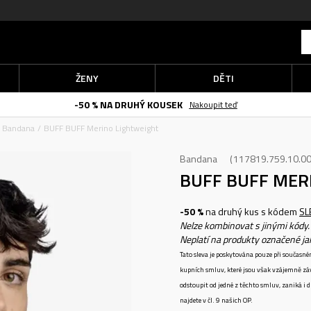
ŽENY
DĚTI
-50 % NA DRUHÝ KOUSEK
Nakoupit teď
Bandana
BUFF BUFF Merino Lightweight
Bandana
117819.759.10.0
BUFF BUFF MER
-50 %
na druhý kus s kódem
SL
Nelze kombinovat s jinými kódy.
Neplatí na produkty označené j
Tato sleva je poskytována pouze při součas
kupních smluv, které jsou však vzájemně zá
odstoupit od jedné z těchto smluv, zaniká i
najdete v čl. 9 našich OP.