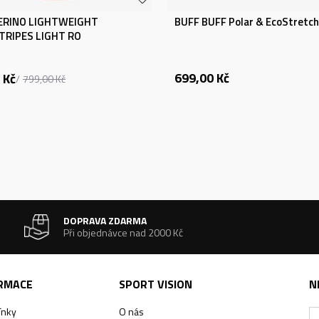
ERINO LIGHTWEIGHT
BUFF BUFF Polar & EcoStretch
TRIPES LIGHT RO
699,00
Kč
Kč
799,00
Kč
DOPRAVA ZDARMA
Při objednávce nad 2000 Kč
ORMACE
SPORT VISION
N
ínky
O nás