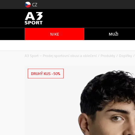
CZ
NIKE
MUŽI
A3 Sport – Prodej sportovní obuvi a oblečení
Produkty
Doplňky
DRUHÝ KUS -50%