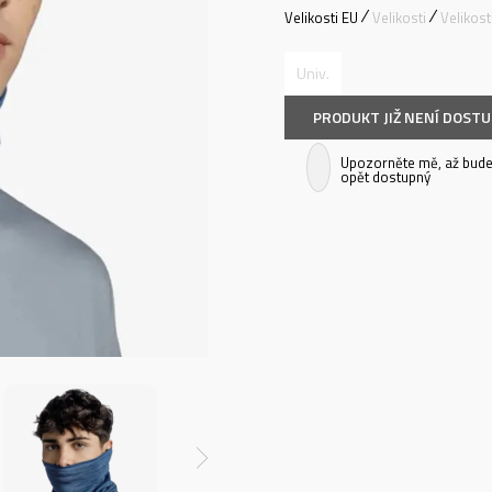
Velikosti EU
Velikosti
Velikos
Univ.
PRODUKT JIŽ NENÍ DOST
Upozorněte mě, až bude
opět dostupný