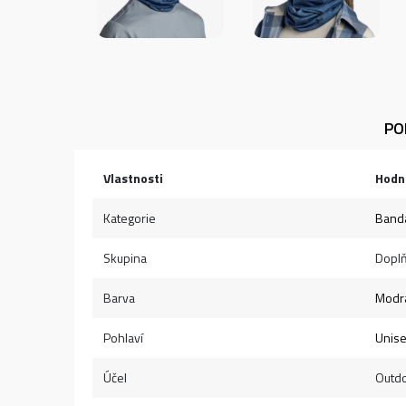
PO
Vlastnosti
Hodn
Kategorie
Band
Skupina
Dopl
Barva
Modr
Pohlaví
Unis
Účel
Outd