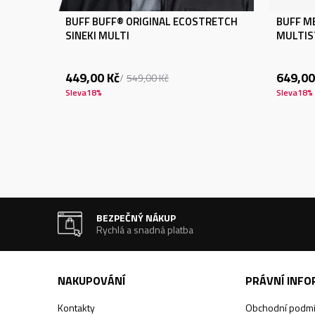
BUFF BUFF® ORIGINAL ECOSTRETCH
BUFF M
SINEKI MULTI
MULTIS
449,00
Kč
649,00
549,00
Kč
Sleva
18
%
Sleva
18
%
BEZPEČNÝ NÁKUP
Rychlá a snadná platba
NAKUPOVÁNÍ
PRÁVNÍ INF
Kontakty
Obchodní podm