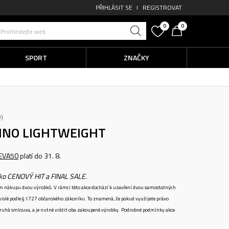
PŘIHLÁSIT SE
REGISTROVAT
0
0
Prohledejte web
SPORT
ZNAČKY
0
INO LIGHTWEIGHT
EVA50
platí do 31. 8.
ako CENOVÝ HIT a FINAL SALE.
ném nákupu dvou výrobků. V rámci této akce dochází k uzavření dvou samostatných
vislé podle § 1727 občanského zákoníku. To znamená, že pokud využijete právo
 druhá smlouva, a je nutné vrátit oba zakoupené výrobky. Podrobné podmínky akce