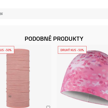
lí
PODOBNÉ PRODUKTY
US -50%
DRUHÝ KUS -50%