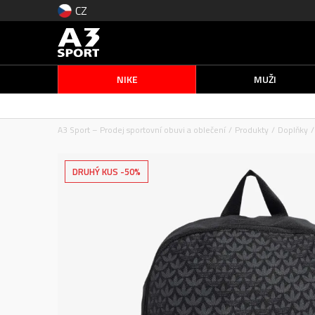
CZ
NIKE
MUŽI
A3 Sport – Prodej sportovní obuvi a oblečení
Produkty
Doplňky
DRUHÝ KUS -50%