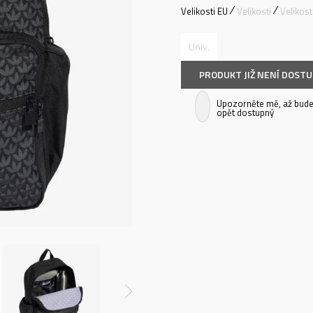
Velikosti EU
Velikosti
Velikos
Univ.
PRODUKT JIŽ NENÍ DOST
Upozorněte mě, až bude
opět dostupný