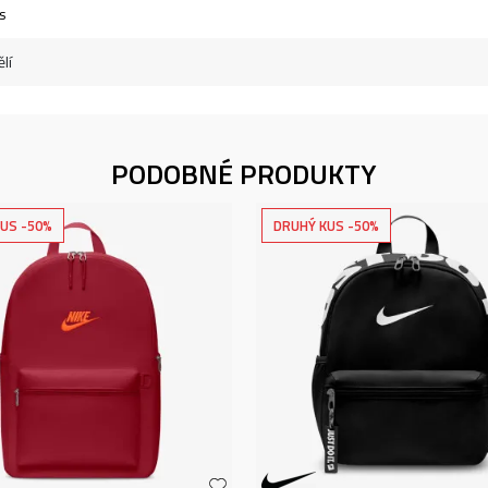
s
lí
PODOBNÉ PRODUKTY
US -50%
DRUHÝ KUS -50%