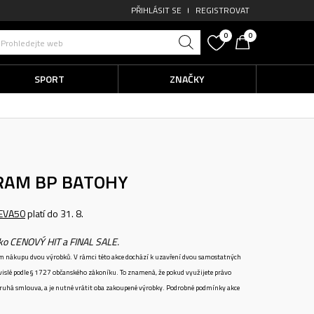
PŘIHLÁSIT SE
REGISTROVAT
0
0
Prohledejte web
SPORT
ZNAČKY
RAM BP
BATOHY
EVA50
platí do 31. 8.
ako CENOVÝ HIT a FINAL SALE.
ném nákupu dvou výrobků. V rámci této akce dochází k uzavření dvou samostatných
vislé podle § 1727 občanského zákoníku. To znamená, že pokud využijete právo
 druhá smlouva, a je nutné vrátit oba zakoupené výrobky. Podrobné podmínky akce