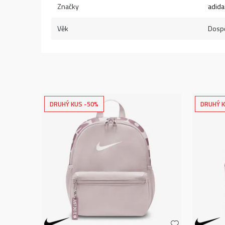
Značky
adida
Věk
Dospě
DRUHÝ KUS -50%
DRUHÝ K