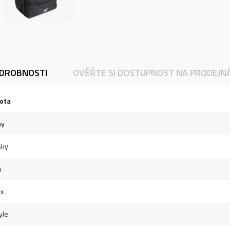
DROBNOSTI
OVĚŘTE SI DOSTUPNOST NA PRODEJN
ota
hy
ňky
á
ex
yle