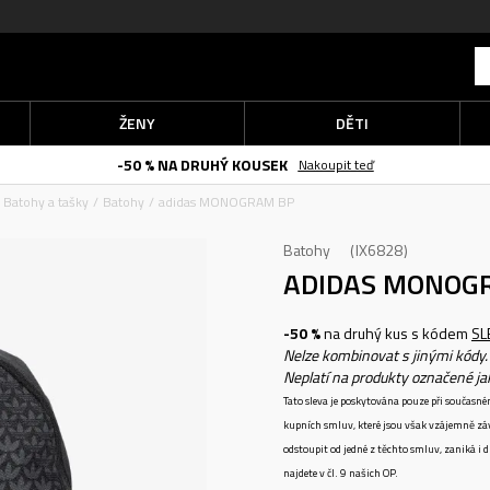
ŽENY
DĚTI
-50 % NA DRUHÝ KOUSEK
Nakoupit teď
Batohy a tašky
Batohy
adidas MONOGRAM BP
Batohy
IX6828
ADIDAS MONOG
-50 %
na druhý kus s kódem
SL
Nelze kombinovat s jinými kódy.
Neplatí na produkty označené j
Tato sleva je poskytována pouze při součas
kupních smluv, které jsou však vzájemně zá
odstoupit od jedné z těchto smluv, zaniká i
najdete v čl. 9 našich OP.