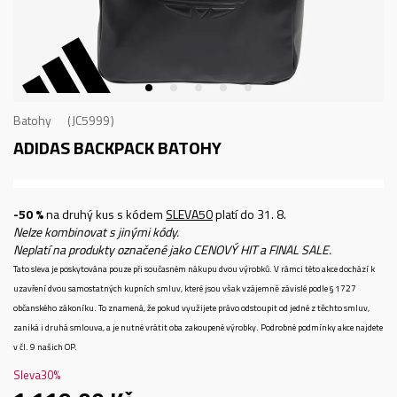
Batohy
JC5999
ADIDAS BACKPACK
BATOHY
-50 %
na druhý kus s kódem
SLEVA50
platí do 31. 8.
Nelze kombinovat s jinými kódy.
Neplatí na produkty označené jako CENOVÝ HIT a FINAL SALE.
Tato sleva je poskytována pouze při současném nákupu dvou výrobků. V rámci této akce dochází k
uzavření dvou samostatných kupních smluv, které jsou však vzájemně závislé podle § 1727
občanského zákoníku. To znamená, že pokud využijete právo odstoupit od jedné z těchto smluv,
zaniká i druhá smlouva, a je nutné vrátit oba zakoupené výrobky. Podrobné podmínky akce najdete
v čl. 9 našich OP.
Sleva
30
%