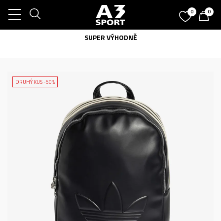
0
0
SUPER VÝHODNĚ
DRUHÝ KUS -50%