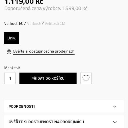
1.119,00
Kč
Doporučená cena výrobce:
1.599,00
Kč
Velikosti EU
Velikosti
Velikosti CM
Univ.
Ověřte si dostupnost na prodejnách
Množství:
PŘIDAT DO KOŠÍKU
PODROBNOSTI
OVĚŘTE SI DOSTUPNOST NA PRODEJNÁCH