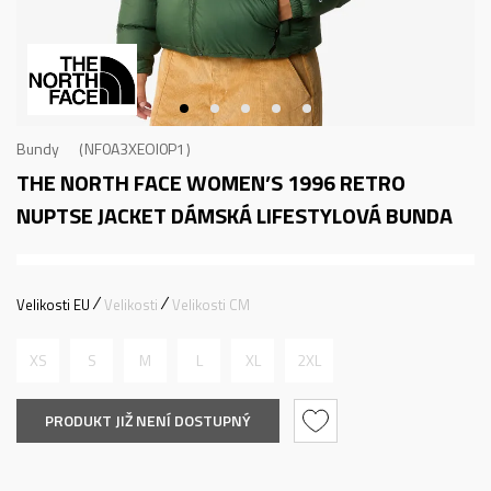
Bundy
NF0A3XEOI0P1
THE NORTH FACE WOMEN’S 1996 RETRO
NUPTSE JACKET
DÁMSKÁ LIFESTYLOVÁ BUNDA
Velikosti EU
Velikosti
Velikosti CM
XS
S
M
L
XL
2XL
PRODUKT JIŽ NENÍ DOSTUPNÝ