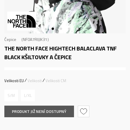
Čepice
NF0A7RIJJK31
THE NORTH FACE HIGHTECH BALACLAVA TNF
BLACK
KŠILTOVKY A ČEPICE
Velikosti EU
Velikosti
Velikosti CM
S/M
L/XL
PRODUKT JIŽ NENÍ DOSTUPNÝ