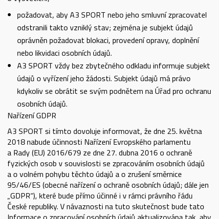
požadovat, aby A3 SPORT nebo jeho smluvní zpracovatel
odstranili takto vzniklý stav; zejména je subjekt údajů
oprávněn požadovat blokaci, provedení opravy, doplnění
nebo likvidaci osobních údajů.
A3 SPORT vždy bez zbytečného odkladu informuje subjekt
údajů o vyřízení jeho žádosti. Subjekt údajů má právo
kdykoliv se obrátit se svým podnětem na Úřad pro ochranu
osobních údajů.
Nařízení GDPR
A3 SPORT si tímto dovoluje informovat, že dne 25. května
2018 nabude účinnosti Nařízení Evropského parlamentu
a Rady (EU) 2016/679 ze dne 27. dubna 2016 o ochraně
fyzických osob v souvislosti se zpracováním osobních údajů
a o volném pohybu těchto údajů a o zrušení směrnice
95/46/ES (obecné nařízení o ochraně osobních údajů; dále jen
„GDPR“), které bude přímo účinné i v rámci právního řádu
České republiky. V návaznosti na tuto skutečnost bude tato
Informace o zpracování osobních údajů aktualizována tak, aby