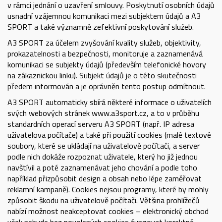
v rámci jednání o uzavření smlouvy. Poskytnutí osobních údajů
usnadní vzájemnou komunikaci mezi subjektem údajů a A3
SPORT a také významně zefektivní poskytování služeb.
A3 SPORT za účelem zvyšování kvality služeb, objektivity,
prokazatelnosti a bezpečnosti, monitoruje a zaznamenává
komunikaci se subjekty údajů (především telefonické hovory
na zákaznickou linku). Subjekt údajů je o této skutečnosti
předem informován a je oprávněn tento postup odmítnout.
A3 SPORT automaticky sbírá některé informace o uživatelích
svých webových stránek
www.a3sport.cz
, a to v průběhu
standardních operací serveru A3 SPORT (např. IP adresa
uživatelova počítače) a také při použití cookies (malé textové
soubory, které se ukládají na uživatelově počítači, a server
podle nich dokáže rozpoznat uživatele, který ho již jednou
navštívil a poté zaznamenávat jeho chování a podle toho
například přizpůsobit design a obsah nebo lépe zaměřovat
reklamní kampaně). Cookies nejsou programy, které by mohly
způsobit škodu na uživatelově počítači. Většina prohlížečů
nabízí možnost neakceptovat cookies – elektronický obchod