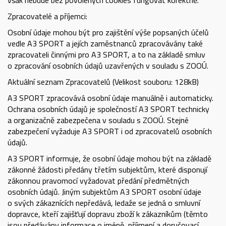
však nebude bez povolených cookies fungovat korektně.
Zpracovatelé a příjemci:
Osobní údaje mohou být pro zajištění výše popsaných účelů
vedle A3 SPORT a jejích zaměstnanců zpracovávány také
zpracovateli činnými pro A3 SPORT, a to na základě smluv
o zpracování osobních údajů uzavřených v souladu s ZOOÚ.
Aktuální seznam Zpracovatelů
(Velikost souboru: 128kB)
A3 SPORT zpracovává osobní údaje manuálně i automaticky.
Ochrana osobních údajů je společností A3 SPORT technicky
a organizačně zabezpečena v souladu s ZOOÚ. Stejné
zabezpečení vyžaduje A3 SPORT i od zpracovatelů osobních
údajů.
A3 SPORT informuje, že osobní údaje mohou být na základě
zákonné žádosti předány třetím subjektům, které disponují
zákonnou pravomocí vyžadovat předání předmětných
osobních údajů. Jiným subjektům A3 SPORT osobní údaje
o svých zákaznících nepředává, ledaže se jedná o smluvní
dopravce, kteří zajišťují dopravu zboží k zákazníkům (těmto
jsou předávány informace o jméně, příjmení a doručovací