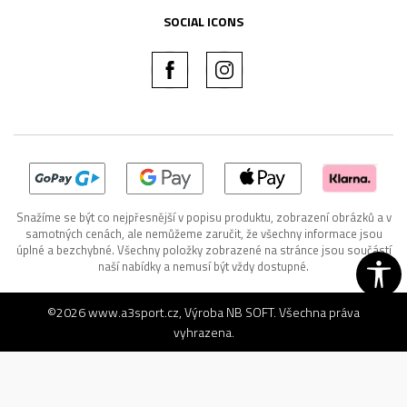
SOCIAL ICONS
Snažíme se být co nejpřesnější v popisu produktu, zobrazení obrázků a v
samotných cenách, ale nemůžeme zaručit, že všechny informace jsou
úplné a bezchybné. Všechny položky zobrazené na stránce jsou součástí
naší nabídky a nemusí být vždy dostupné.
©2026
www.a3sport.cz
, Výroba
NB SOFT
. Všechna práva
vyhrazena.