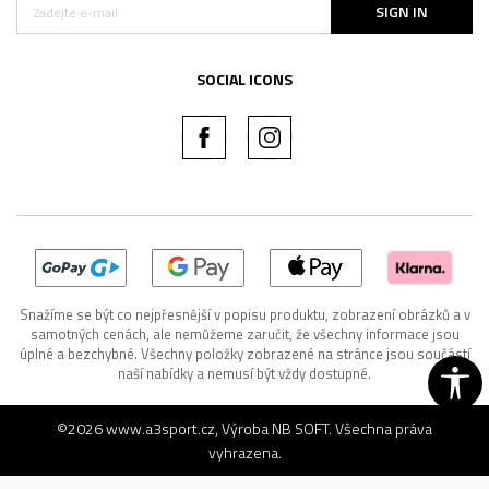
SIGN IN
SOCIAL ICONS
Snažíme se být co nejpřesnější v popisu produktu, zobrazení obrázků a v
samotných cenách, ale nemůžeme zaručit, že všechny informace jsou
úplné a bezchybné. Všechny položky zobrazené na stránce jsou součástí
naší nabídky a nemusí být vždy dostupné.
©2026
www.a3sport.cz
, Výroba
NB SOFT
. Všechna práva
vyhrazena.