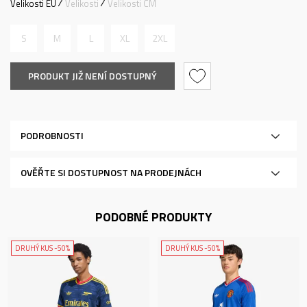
Velikosti EU
Velikosti
Velikosti CM
S
M
L
XL
2XL
PRODUKT JIŽ NENÍ DOSTUPNÝ
PODROBNOSTI
OVĚŘTE SI DOSTUPNOST NA PRODEJNÁCH
PODOBNÉ PRODUKTY
DRUHÝ KUS -50%
DRUHÝ KUS -50%