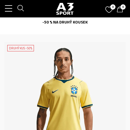
0
0
-50 % NA DRUHÝ KOUSEK
DRUHÝ KUS -50%