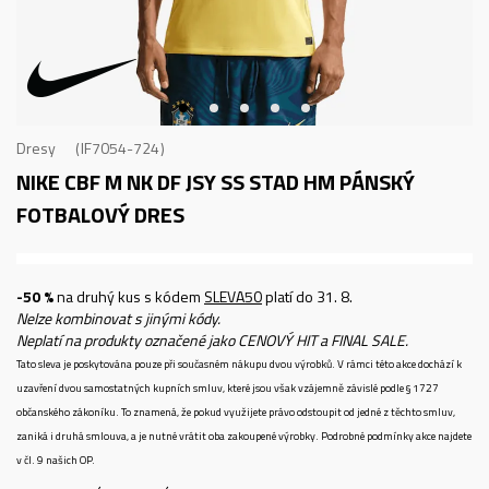
Dresy
IF7054-724
NIKE CBF M NK DF JSY SS STAD HM
PÁNSKÝ
FOTBALOVÝ DRES
-50 %
na druhý kus s kódem
SLEVA50
platí do 31. 8.
Nelze kombinovat s jinými kódy.
Neplatí na produkty označené jako CENOVÝ HIT a FINAL SALE.
Tato sleva je poskytována pouze při současném nákupu dvou výrobků. V rámci této akce dochází k
uzavření dvou samostatných kupních smluv, které jsou však vzájemně závislé podle § 1727
občanského zákoníku. To znamená, že pokud využijete právo odstoupit od jedné z těchto smluv,
zaniká i druhá smlouva, a je nutné vrátit oba zakoupené výrobky. Podrobné podmínky akce najdete
v čl. 9 našich OP.