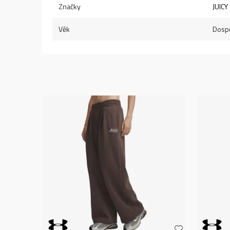
Značky
JUIC
Věk
Dospě