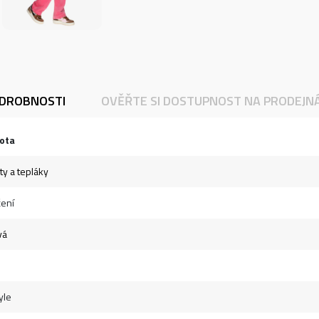
DROBNOSTI
OVĚŘTE SI DOSTUPNOST NA PRODEJN
ota
ty a tepláky
ení
vá
yle