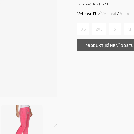
najdete v čl. 9 našich OP.
Velikosti EU
Velikosti
Velikos
XS
2XS
S
M
PRODUKT JIŽ NENÍ DOST