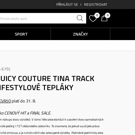
PŘIHLÁSIT SE
REGISTROVAT
0
0
Prohledejte web
SPORT
ZNAČKY
-679
JUICY COUTURE TINA TRACK
IFESTYLOVÉ TEPLÁKY
EVA50
platí do 31. 8.
ako CENOVÝ HIT a FINAL SALE.
ném nákupu dvou výrobků. V rámci této akce dochází k uzavření dvou samostatných
vislé podle § 1727 občanského zákoníku. To znamená, že pokud využijete právo
 druhá smlouva, a je nutné vrátit oba zakoupené výrobky. Podrobné podmínky akce