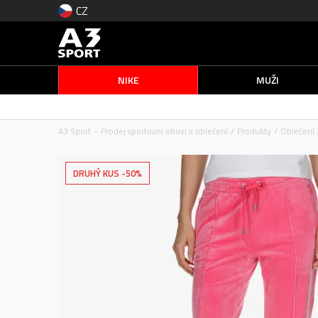
CZ
NIKE
MUŽI
A3 Sport – Prodej sportovní obuvi a oblečení
Produkty
Oblečení
DRUHÝ KUS -50%