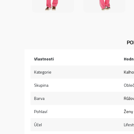
PO
Vlastnosti
Hodn
Kategorie
Kalho
Skupina
Obleč
Barva
Růžo
Pohlaví
Ženy
Účel
Lifest