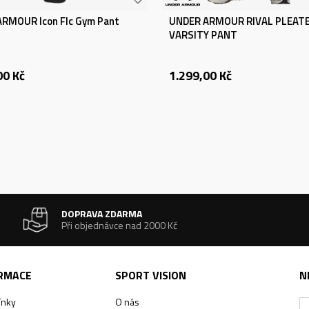
RMOUR Icon Flc Gym Pant
UNDER ARMOUR RIVAL PLEAT
VARSITY PANT
00
Kč
1.299,00
Kč
DOPRAVA ZDARMA
Při objednávce nad 2000 Kč
ORMACE
SPORT VISION
N
ínky
O nás