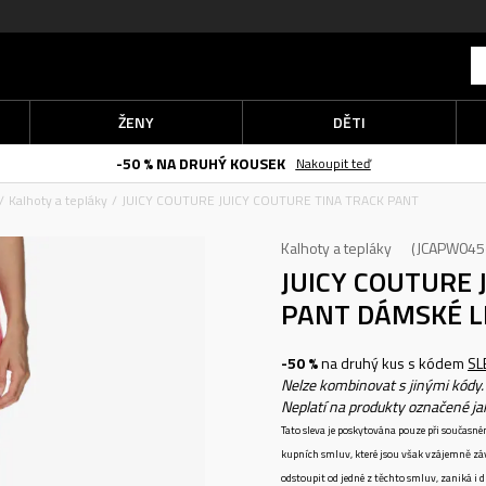
ŽENY
DĚTI
-50 % NA DRUHÝ KOUSEK
Nakoupit teď
Kalhoty a tepláky
JUICY COUTURE JUICY COUTURE TINA TRACK PANT
Kalhoty a tepláky
JCAPW045
JUICY COUTURE 
PANT
DÁMSKÉ L
-50 %
na druhý kus s kódem
SL
Nelze kombinovat s jinými kódy.
Neplatí na produkty označené j
Tato sleva je poskytována pouze při součas
kupních smluv, které jsou však vzájemně zá
odstoupit od jedné z těchto smluv, zaniká i