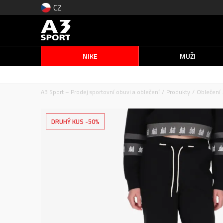
CZ
NIKE
MUŽI
A3 Sport – Prodej sportovní obuvi a oblečení
Produkty
Oblečení
DRUHÝ KUS -50%