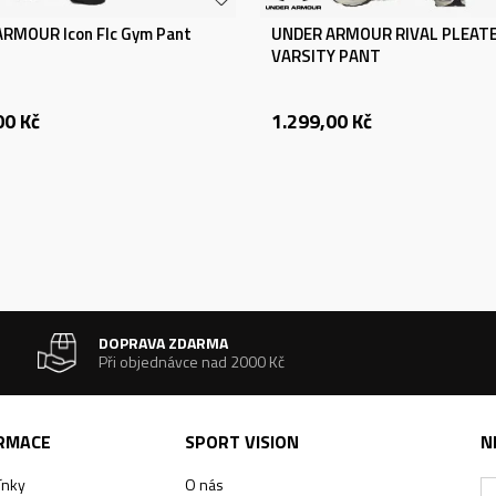
RMOUR Icon Flc Gym Pant
UNDER ARMOUR RIVAL PLEAT
VARSITY PANT
00
Kč
1.299,00
Kč
DOPRAVA ZDARMA
Při objednávce nad 2000 Kč
ORMACE
SPORT VISION
N
ínky
O nás