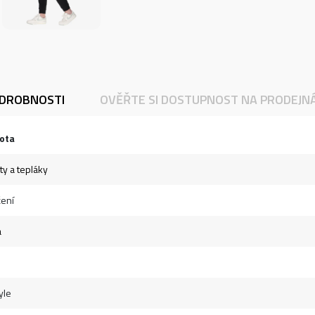
DROBNOSTI
OVĚŘTE SI DOSTUPNOST NA PRODEJN
ota
ty a tepláky
ení
á
yle