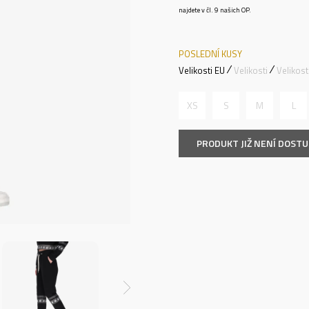
najdete v čl. 9 našich OP.
POSLEDNÍ KUSY
Velikosti EU
Velikosti
Velikos
XS
S
M
L
PRODUKT JIŽ NENÍ DOST