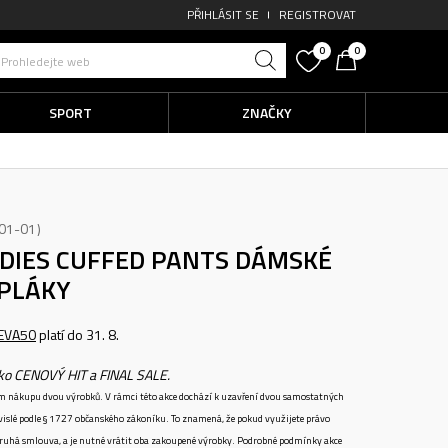
PŘIHLÁSIT SE
REGISTROVAT
0
0
Prohledejte web
SPORT
ZNAČKY
01-01
ADIES CUFFED PANTS
DÁMSKÉ
EPLÁKY
EVA50
platí do 31. 8.
ako CENOVÝ HIT a FINAL SALE.
ném nákupu dvou výrobků. V rámci této akce dochází k uzavření dvou samostatných
vislé podle § 1727 občanského zákoníku. To znamená, že pokud využijete právo
 druhá smlouva, a je nutné vrátit oba zakoupené výrobky. Podrobné podmínky akce