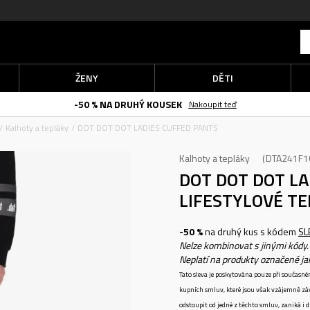
ŽENY
DĚTI
-50 % NA DRUHÝ KOUSEK
Nakoupit teď
Kalhoty a tepláky
DOT DOT DOT LADIES CUFFED PANTS
Kalhoty a tepláky
DTA241F1
DOT DOT DOT L
LIFESTYLOVÉ T
-50 %
na druhý kus s kódem
SL
Nelze kombinovat s jinými kódy.
Neplatí na produkty označené j
Tato sleva je poskytována pouze při součas
kupních smluv, které jsou však vzájemně zá
odstoupit od jedné z těchto smluv, zaniká i