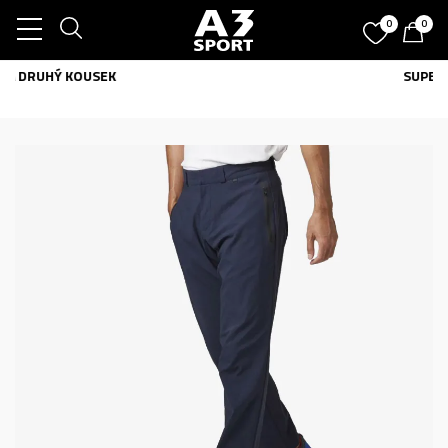
0
0
SUPER VÝHODNĚ