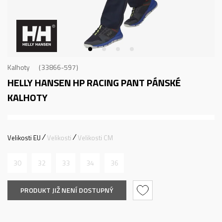
Kalhoty
33866-597
HELLY HANSEN HP RACING PANT
PÁNSKÉ
KALHOTY
Velikosti EU
Velikosti
Velikosti CM
30
32
33
34
36
PRODUKT JIŽ NENÍ DOSTUPNÝ