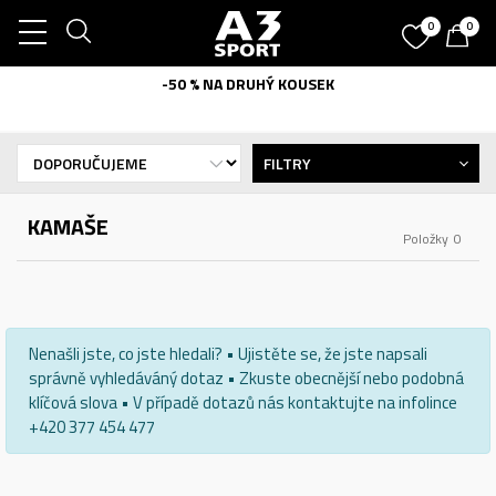
0
0
-50 % NA DRUHÝ KOUSEK
FILTRY
KAMAŠE
Položky
0
Nenašli jste, co jste hledali? • Ujistěte se, že jste napsali
správně vyhledáváný dotaz • Zkuste obecnější nebo podobná
klíčová slova • V případě dotazů nás kontaktujte na infolince
+420 377 454 477