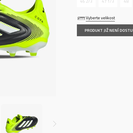
46 2/3
47 1/3
48
Vyberte velikost
PRODUKT JIŽ NENÍ DOST