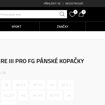
PŘIHLÁSIT SE
REGISTROVAT
0
0
Prohledejte web
SPORT
ZNAČKY
RE III PRO FG
PÁNSKÉ KOPAČKY
ti CM
38
38 2/3
39 1/3
40
40 2/3
42 2/3
44
44 2/3
45 1/3
46