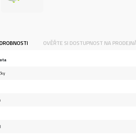
DROBNOSTI
OVĚŘTE SI DOSTUPNOST NA PRODEJN
ota
čky
á
l