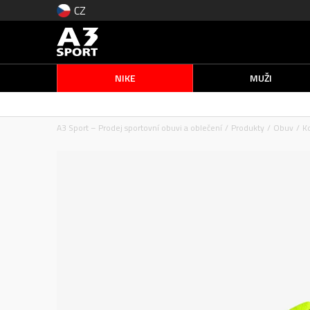
CZ
NIKE
MUŽI
A3 Sport – Prodej sportovní obuvi a oblečení
Produkty
Obuv
K