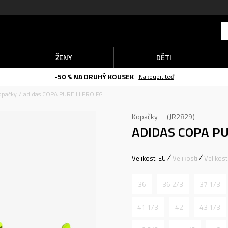
ŽENY
DĚTI
-50 % NA DRUHÝ KOUSEK
Nakoupit teď
opačky
adidas COPA PURE III PRO FG
Kopačky
JR2829
ADIDAS COPA PU
Velikosti EU
Velikosti
Velikos
36
36 2/3
37 1/3
41 1/3
42
43 1/3