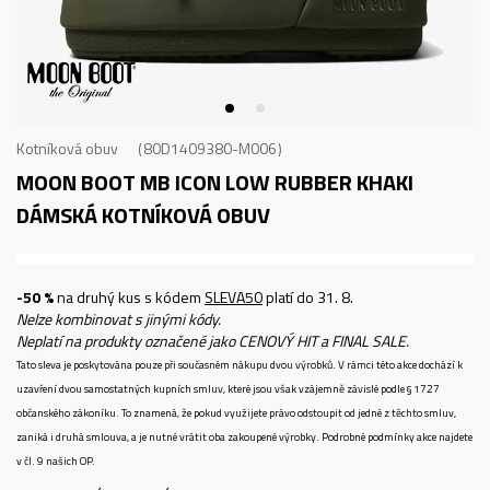
Kotníková obuv
80D1409380-M006
MOON BOOT MB ICON LOW RUBBER KHAKI
DÁMSKÁ KOTNÍKOVÁ OBUV
-50 %
na druhý kus s kódem
SLEVA50
platí do 31. 8.
Nelze kombinovat s jinými kódy.
Neplatí na produkty označené jako CENOVÝ HIT a FINAL SALE.
Tato sleva je poskytována pouze při současném nákupu dvou výrobků. V rámci této akce dochází k
uzavření dvou samostatných kupních smluv, které jsou však vzájemně závislé podle § 1727
občanského zákoníku. To znamená, že pokud využijete právo odstoupit od jedné z těchto smluv,
zaniká i druhá smlouva, a je nutné vrátit oba zakoupené výrobky. Podrobné podmínky akce najdete
v čl. 9 našich OP.