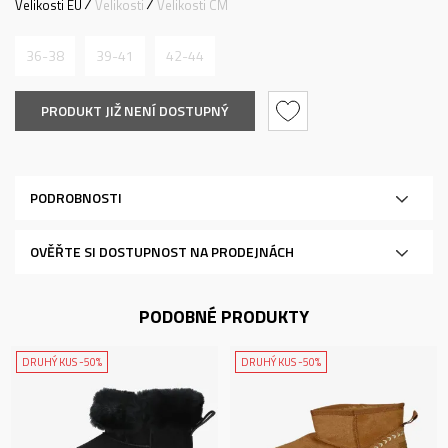
Velikosti EU
Velikosti
Velikosti CM
36-38
39-41
42-44
PRODUKT JIŽ NENÍ DOSTUPNÝ
PODROBNOSTI
OVĚŘTE SI DOSTUPNOST NA PRODEJNÁCH
PODOBNÉ PRODUKTY
DRUHÝ KUS -50%
DRUHÝ KUS -50%