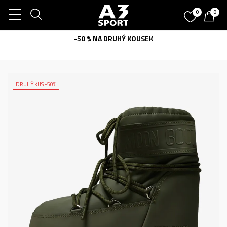
0
0
-50 % NA DRUHÝ KOUSEK
DRUHÝ KUS -50%