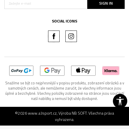
SIGN IN
SOCIAL ICONS
Snažíme se být co nejpřesnější v popisu produktu, zobrazení obrázků a v
samotných cenách, ale nemůžeme zaručit, že všechny informace jsou
úplné a bezchybné. Všechny položky zobrazené na stránce jsou součástí
naší nabídky a nemusí být vždy dostupné.
©2026
www.a3sport.cz
, Výroba
NB SOFT
. Všechna práva
vyhrazena.