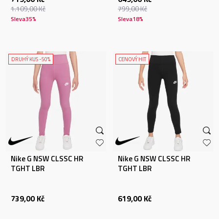
1.109,00
Kč
799,00
Kč
Sleva
35
%
Sleva
18
%
DRUHÝ KUS -50%
CENOVÝ HIT
Nike G NSW CLSSC HR
Nike G NSW CLSSC HR
TGHT LBR
TGHT LBR
739,00
Kč
619,00
Kč