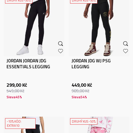
DRUHÝ KUS -50%
DRUHÝ KUS -50%
JORDAN JORDAN JDG
JORDAN JDG WJ PSG
ESSENTIALS LEGGING
LEGGING
299,00
Kč
449,00
Kč
549,00
Kč
989,00
Kč
Sleva
45
%
Sleva
54
%
-10% KÓD:
DRUHÝ KUS -50%
EXTRA10