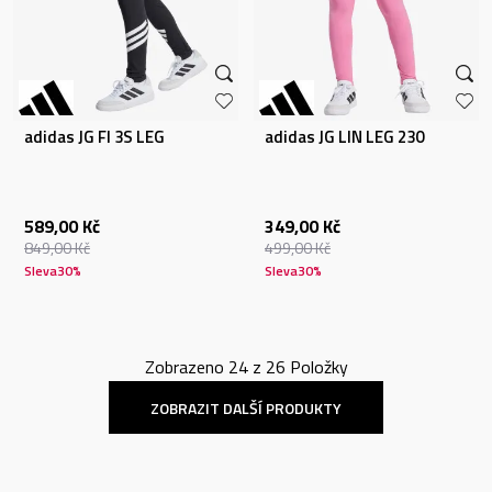
adidas JG FI 3S LEG
adidas JG LIN LEG 230
589,00
Kč
349,00
Kč
849,00
Kč
499,00
Kč
Sleva
30
%
Sleva
30
%
Zobrazeno
24
z
26
Položky
ZOBRAZIT DALŠÍ PRODUKTY