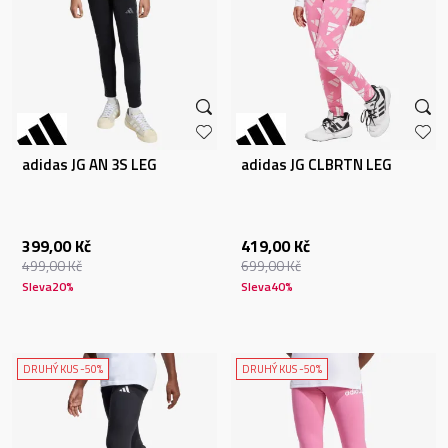
adidas JG AN 3S LEG
adidas JG CLBRTN LEG
399,00
Kč
419,00
Kč
499,00
Kč
699,00
Kč
Sleva
20
%
Sleva
40
%
DRUHÝ KUS -50%
DRUHÝ KUS -50%