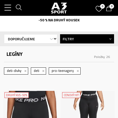
0
0
-50 % NA DRUHÝ KOUSEK
FILTRY
LEGÍNY
Položky
26
deti-divky
deti
pro-teenagery
DRUHÝ KUS -50%
CENOVÝ HIT