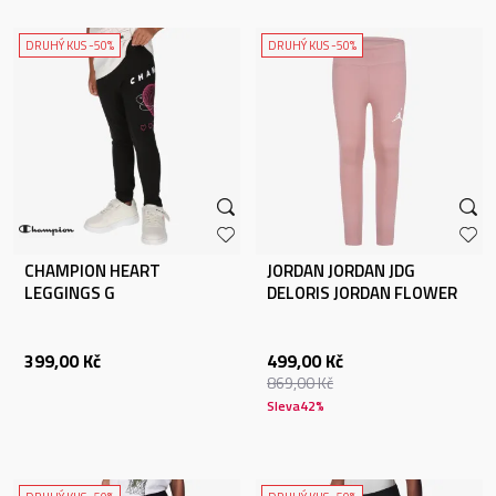
DRUHÝ KUS -50%
DRUHÝ KUS -50%
CHAMPION HEART
JORDAN JORDAN JDG
LEGGINGS G
DELORIS JORDAN FLOWER
LEGG
399,00
Kč
499,00
Kč
869,00
Kč
Sleva
42
%