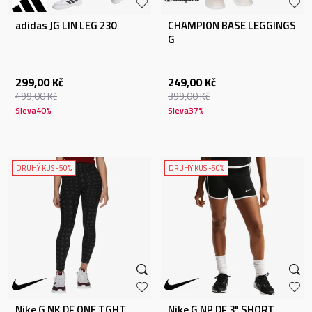
adidas JG LIN LEG 230
CHAMPION BASE LEGGINGS
G
299,00
Kč
249,00
Kč
499,00
Kč
399,00
Kč
Sleva
40
%
Sleva
37
%
DRUHÝ KUS -50%
DRUHÝ KUS -50%
Nike G NK DF ONE TGHT
Nike G NP DF 3" SHORT