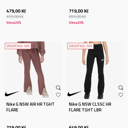
479,00
Kč
719,00
Kč
599,00
Kč
899,00
Kč
Sleva
20
%
Sleva
20
%
DRUHÝ KUS -50%
DRUHÝ KUS -50%
Nike G NSW AIR HR TGHT
Nike G NSW CLSSC HR
FLARE
FLARE TGHT LBR
719,00
Kč
649,00
Kč