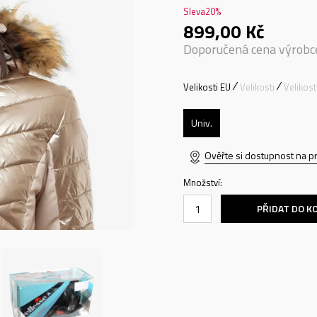
Sleva
20
%
899,00
Kč
Doporučená cena výrobc
Velikosti EU
Velikosti
Velikos
Univ.
Ověřte si dostupnost na p
Množství:
PŘIDAT DO K