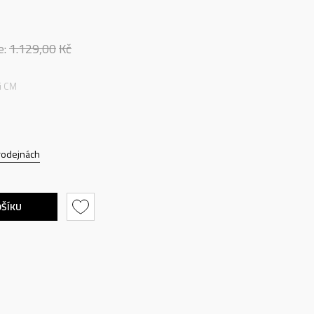
e:
1.129,00
Kč
ti CM
rodejnách
OŠÍKU