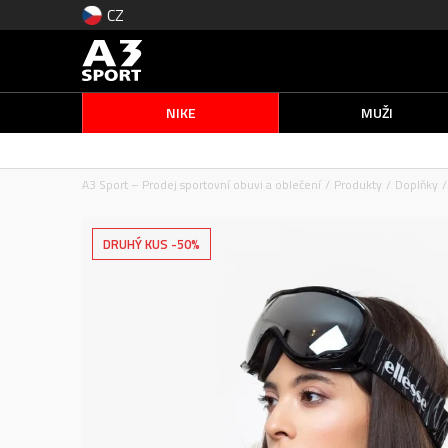
CZ
NIKE
MUŽI
A3 Sport – Prodej sportovní obuvi a oblečení
Produkty
Doplňky
DRUHÝ KUS -50%