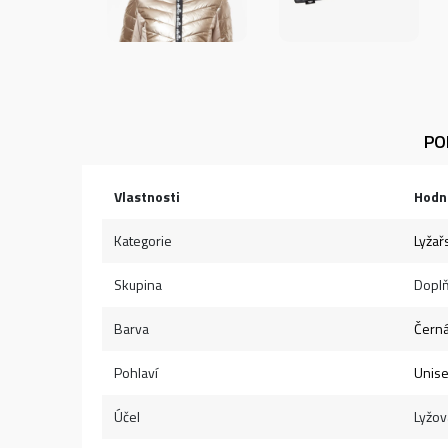
PO
Vlastnosti
Hodn
Kategorie
Lyžař
Skupina
Dopl
Barva
Čern
Pohlaví
Unis
Účel
Lyžov