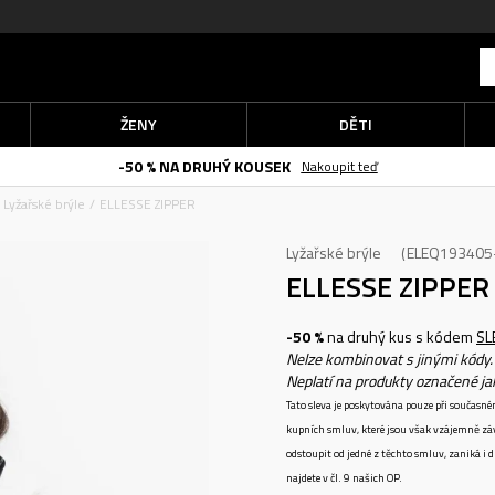
ŽENY
DĚTI
-50 % NA DRUHÝ KOUSEK
Nakoupit teď
Lyžařské brýle
ELLESSE ZIPPER
Lyžařské brýle
ELEQ193405
ELLESSE ZIPPER
-50 %
na druhý kus s kódem
SL
Nelze kombinovat s jinými kódy.
Neplatí na produkty označené j
Tato sleva je poskytována pouze při součas
kupních smluv, které jsou však vzájemně zá
odstoupit od jedné z těchto smluv, zaniká i
najdete v čl. 9 našich OP.