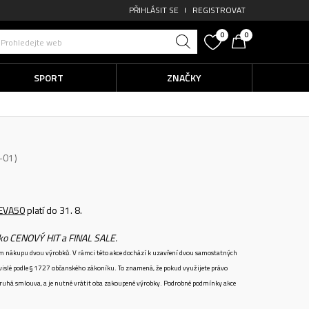
PŘIHLÁSIT SE
REGISTROVAT
0
0
Prohledejte web
SPORT
ZNAČKY
-01
EVA50
platí do 31. 8.
ako CENOVÝ HIT a FINAL SALE.
ném nákupu dvou výrobků. V rámci této akce dochází k uzavření dvou samostatných
vislé podle § 1727 občanského zákoníku. To znamená, že pokud využijete právo
 druhá smlouva, a je nutné vrátit oba zakoupené výrobky. Podrobné podmínky akce