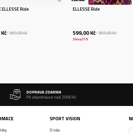
 ELLESSE Ride
ELLESSE Ride
Kč
599,00
Kč
869,00
Kč
869,00
Kč
Sleva
31
%
DOPRAVA ZDARMA
Při objednávce nad 2000 Kč
ORMACE
SPORT VISION
N
ínky
O nás