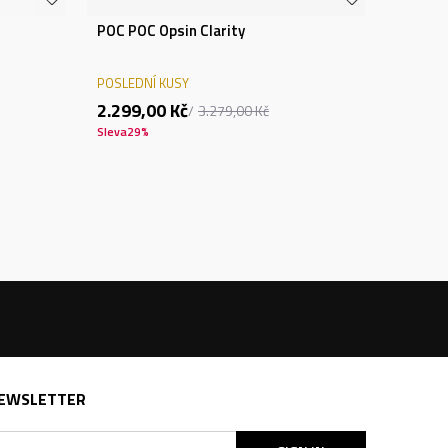
POC POC Opsin Clarity
POSLEDNÍ KUSY
2.299,00
Kč
3.279,00
Kč
Sleva
29
%
EWSLETTER