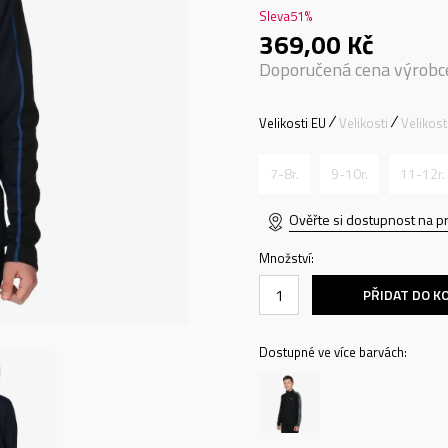
Sleva
51
%
369,00
Kč
Doporučená cena výrobc
Velikosti EU
Velikosti
Velikos
7-8r.
9-10r.
11-12r.
Ověřte si dostupnost na p
Množství:
PŘIDAT DO K
Dostupné ve více barvách: