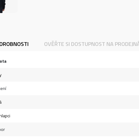
DROBNOSTI
OVĚŘTE SI DOSTUPNOST NA PRODEJN
ota
y
ení
á
hlapci
oor