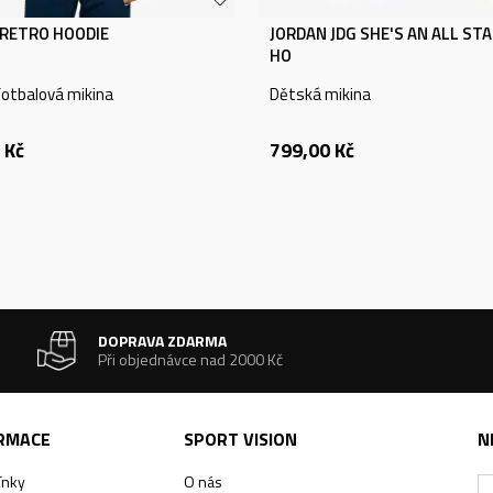
RETRO HOODIE
JORDAN JDG SHE'S AN ALL STA
HO
otbalová mikina
Dětská mikina
Kč
799,00
Kč
DOPRAVA ZDARMA
Při objednávce nad 2000 Kč
ORMACE
SPORT VISION
N
ínky
O nás