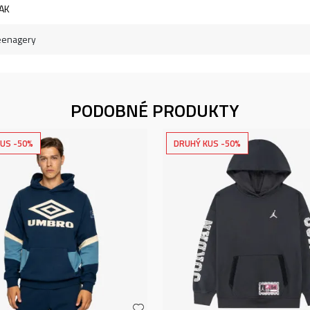
EAK
eenagery
PODOBNÉ PRODUKTY
US -50%
DRUHÝ KUS -50%