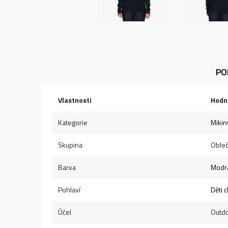
PO
Vlastnosti
Hodn
Kategorie
Mikin
Skupina
Obleč
Barva
Modr
Pohlaví
Děti c
Účel
Outd