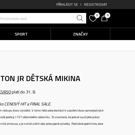
PŘIHLÁSIT SE
REGISTROVAT
0
0
Prohledejte web
SPORT
ZNAČKY
NTON JR
DĚTSKÁ MIKINA
EVA50
platí do 31. 8.
ako CENOVÝ HIT a FINAL SALE.
ném nákupu dvou výrobků. V rámci této akce dochází k uzavření dvou samostatných
vislé podle § 1727 občanského zákoníku. To znamená, že pokud využijete právo
 druhá smlouva, a je nutné vrátit oba zakoupené výrobky. Podrobné podmínky akce