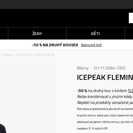
ŽENY
DĚTI
-50 % NA DRUHÝ KOUSEK
Nakoupit teď
Mikiny
ICEPEAK FLEMINTON JR
Mikiny
51712584I-390
ICEPEAK FLEMI
-50 %
na druhý kus s kódem
SL
Nelze kombinovat s jinými kódy.
Neplatí na produkty označené j
Tato sleva je poskytována pouze při součas
kupních smluv, které jsou však vzájemně zá
odstoupit od jedné z těchto smluv, zaniká i
najdete v čl. 9 našich OP.