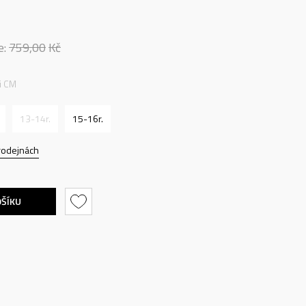
e:
759,00
Kč
ti CM
13-14r.
15-16r.
rodejnách
OŠÍKU