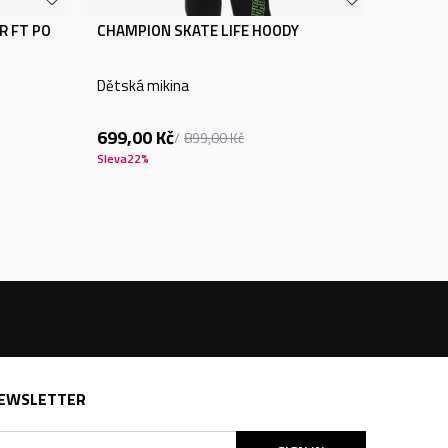
R FT PO
CHAMPION SKATE LIFE HOODY
Dětská mikina
699,00
Kč
899,00
Kč
Sleva
22
%
EWSLETTER