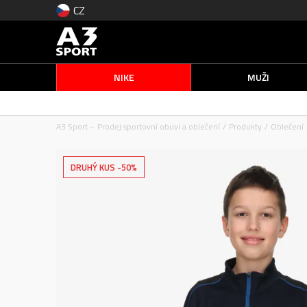
CZ
NIKE
MUŽI
A3 Sport – Prodej sportovní obuvi a oblečení
Produkty
Oblečení
DRUHÝ KUS -50%