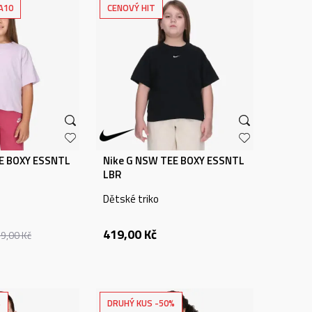
A10
CENOVÝ HIT
E BOXY ESSNTL
Nike G NSW TEE BOXY ESSNTL
LBR
Dětské triko
419,00
Kč
99,00
Kč
%
DRUHÝ KUS -50%