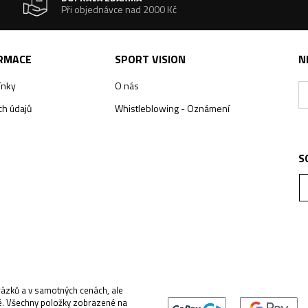
Při objednávce nad 2000 Kč
ORMACE
SPORT VISION
N
ínky
O nás
h údajů
Whistleblowing - Oznámení
S
rázků a v samotných cenách, ale
é. Všechny položky zobrazené na