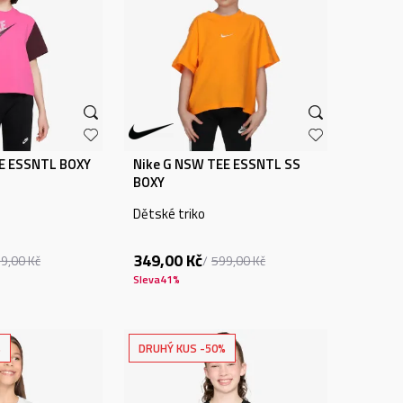
E ESSNTL BOXY
Nike G NSW TEE ESSNTL SS
BOXY
Dětské triko
349,00
Kč
59,00
Kč
599,00
Kč
Sleva
41
%
%
DRUHÝ KUS -50%