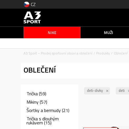
CZ
NIKE
MUŽI
A3 Sport – Prodej sportovní obuvi a oblečení
Produkty
Oblečení
OBLEČENÍ
deti-divky
deti
Trička
(59)
Mikiny
(57)
Šortky a bermudy
(21)
Trička s dlouhým
rukávem
(15)