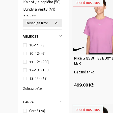
Kalhoty a tepláky
(50)
DRUHÝ KUS -50%
Bundy a vesty
(41)
Tílka
(3)
Resetujte filtry
Kalhoty
(10)
Legíny
(26)
VELIKOST
Plavky
(28)
10-11r.
(3)
Soupravy
(1)
Soupravy
(6)
10-12r.
(6)
Nike G NSW TEE BOXY
Podprsenky
(4)
11-12r.
(208)
LBR
Sukně a šaty
(7)
12-13r.
(138)
Dětské triko
13-14r.
(78)
499,00
Kč
Zobrazit více
BARVA
DRUHÝ KUS -50%
Černá (74)