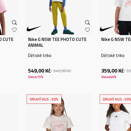
O CUTE
Nike G NSW TEE PHOTO CUTE
Nike G NSW T
ANIMAL
Dětské triko
Dětské triko
549,00
Kč
359,00
Kč
649,00
Kč
5
Sleva
15
%
Sleva
40
%
DRUHÝ KUS -50%
DRUHÝ KUS -50