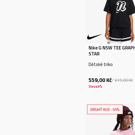
VĚK
Malé děti (0 –
4roky) (62)
Malé děti (4-10 let)
(213)
Nike G NSW TEE GRAP
Pro teenagery (326)
STAR
Děti (11)
Dětské triko
559,00
Kč
619,00
Kč
CENA
Sleva
9
%
0 - 1.000 Kč (280)
1.001 - 2.000 Kč
(47)
DRUHÝ KUS -50%
2.001 - 3.000 Kč (1)