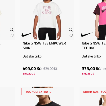
E
Nike G NSW TEE EMPOWER
Nike G NSW TE
SHINE
TEE DNC
Dětské triko
Dětské triko
499,00
Kč
379,00
Kč
629,00
Kč
7
Sleva
20
%
Sleva
50
%
-10% KÓD: EXTRA10
DRUHÝ KUS -50