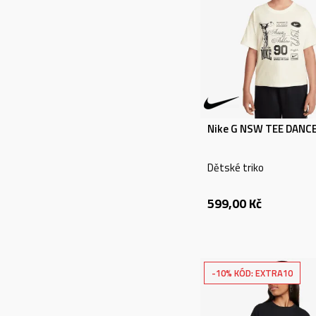
Lifestyle (198)
Outdoor (15)
Trénink (12)
Fotbal (4)
Basketbal (46)
Zobrazit více
Nike G NSW TEE DANC
ZNAČKY
Dětské triko
Nike (139)
599,00
Kč
adidas (56)
PUMA (3)
UNDER ARMOUR (3)
-10% KÓD: EXTRA10
CHAMPION (13)
Zobrazit více