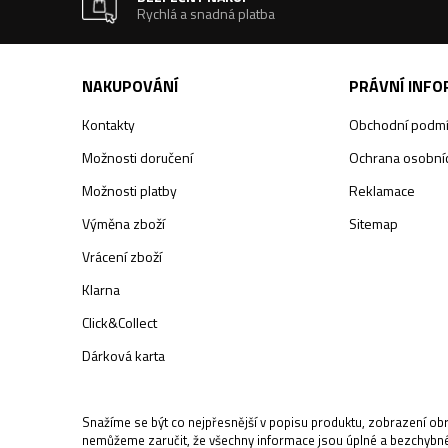
Rychlá a snadná platba
NAKUPOVÁNÍ
PRÁVNÍ INF
Kontakty
Obchodní podm
Možnosti doručení
Ochrana osobníc
Možnosti platby
Reklamace
Výměna zboží
Sitemap
Vrácení zboží
Klarna
Click&Collect
Dárková karta
Snažíme se být co nejpřesnější v popisu produktu, zobrazení ob
nemůžeme zaručit, že všechny informace jsou úplné a bezchybn