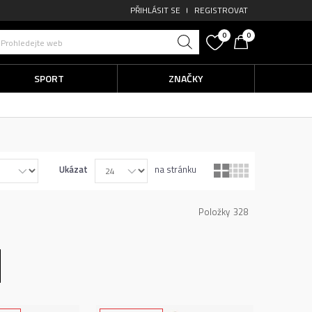
PŘIHLÁSIT SE
REGISTROVAT
0
0
Prohledejte web
SPORT
ZNAČKY
Ukázat
na stránku
Položky
328