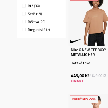
Bílá (30)
Šedá (19)
Béžová (20)
Burgundská (7)
Zobrazit více
Nike G NSW TEE BOXY
POHLAVÍ
METALLIC HBR
Unisex (8)
Dětské triko
Děti chlapci (588)
449,00
Kč
679,00
Kč
Děti dívky (314)
Sleva
33
%
Děti (12)
DRUHÝ KUS -50%
ÚČEL