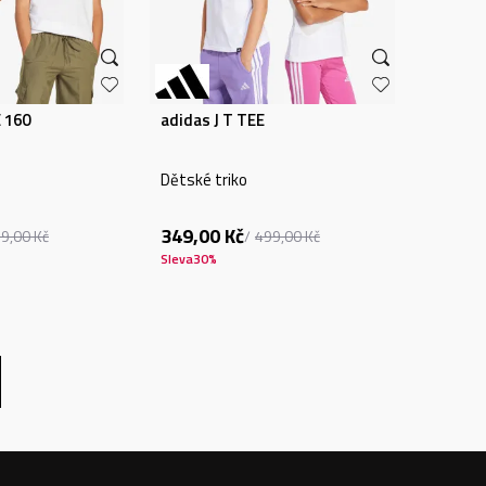
E 160
adidas J T TEE
Dětské triko
349,00
Kč
99,00
Kč
499,00
Kč
Sleva
30
%