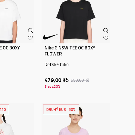
E OC BOXY
Nike G NSW TEE OC BOXY
FLOWER
Dětské triko
479,00
Kč
599,00
Kč
Sleva
20
%
A10
DRUHÝ KUS -50%