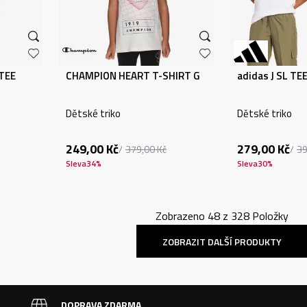
TEE
CHAMPION HEART T-SHIRT G
adidas J SL TE
Dětské triko
Dětské triko
249,00
Kč
279,00
Kč
379,00
Kč
3
Sleva
34
%
Sleva
30
%
Zobrazeno
48
z
328
Položky
ZOBRAZIT DALŠÍ PRODUKTY
DOPRAVA ZDARMA