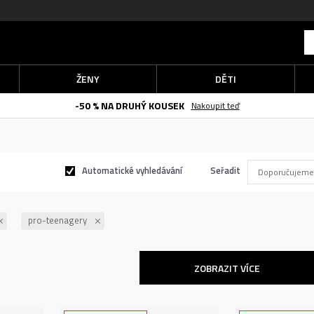
ŽENY
DĚTI
-50 % NA DRUHÝ KOUSEK
Nakoupit teď
Automatické vyhledávání
Seřadit
pro-teenagery
ZOBRAZIT VÍCE