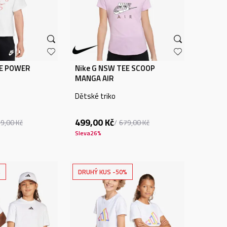
EE POWER
Nike G NSW TEE SCOOP
MANGA AIR
Dětské triko
499,00
Kč
99,00
Kč
679,00
Kč
Sleva
26
%
%
DRUHÝ KUS -50%