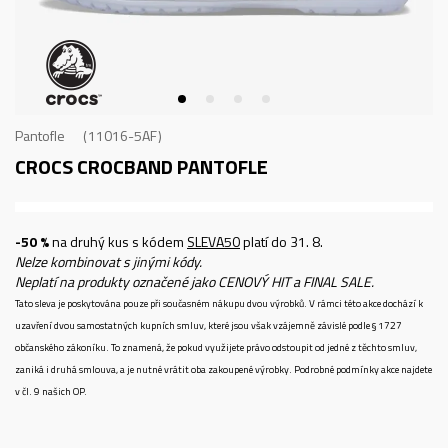
Pantofle
11016-5AF
CROCS CROCBAND
PANTOFLE
-50 %
na druhý kus s kódem
SLEVA50
platí do 31. 8.
Nelze kombinovat s jinými kódy.
Neplatí na produkty označené jako CENOVÝ HIT a FINAL SALE.
Tato sleva je poskytována pouze při současném nákupu dvou výrobků. V rámci této akce dochází k
uzavření dvou samostatných kupních smluv, které jsou však vzájemně závislé podle § 1727
občanského zákoníku. To znamená, že pokud využijete právo odstoupit od jedné z těchto smluv,
zaniká i druhá smlouva, a je nutné vrátit oba zakoupené výrobky. Podrobné podmínky akce najdete
v čl. 9 našich OP.