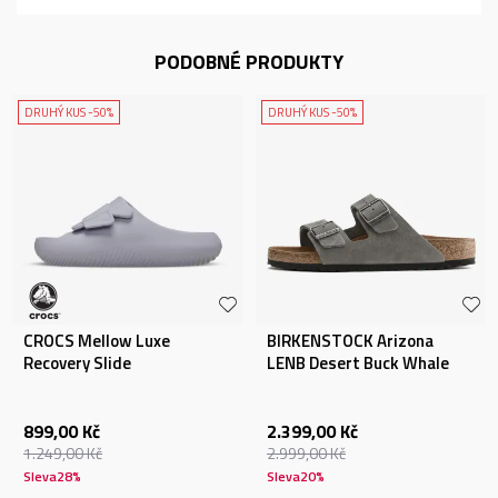
PODOBNÉ PRODUKTY
DRUHÝ KUS -50%
DRUHÝ KUS -50%
CROCS Mellow Luxe
BIRKENSTOCK Arizona
Recovery Slide
LENB Desert Buck Whale
Gray
899,00
Kč
2.399,00
Kč
1.249,00
Kč
2.999,00
Kč
Sleva
28
%
Sleva
20
%