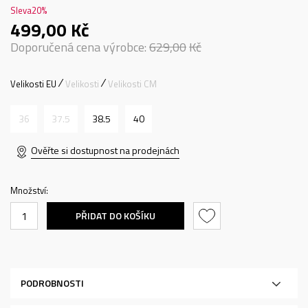
Sleva
20
%
499,00
Kč
Doporučená cena výrobce:
629,00
Kč
Velikosti EU
Velikosti
Velikosti CM
36
37.5
38.5
40
Ověřte si dostupnost na prodejnách
Množství:
PŘIDAT DO KOŠÍKU
PODROBNOSTI