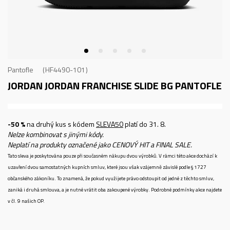
Pantofle
HF4490-101
JORDAN JORDAN FRANCHISE SLIDE BG
PANTOFLE
-50 %
na druhý kus s kódem
SLEVA50
platí do 31. 8.
Nelze kombinovat s jinými kódy.
Neplatí na produkty označené jako CENOVÝ HIT a FINAL SALE.
Tato sleva je poskytována pouze při současném nákupu dvou výrobků. V rámci této akce dochází k
uzavření dvou samostatných kupních smluv, které jsou však vzájemně závislé podle § 1727
občanského zákoníku. To znamená, že pokud využijete právo odstoupit od jedné z těchto smluv,
zaniká i druhá smlouva, a je nutné vrátit oba zakoupené výrobky. Podrobné podmínky akce najdete
v čl. 9 našich OP.