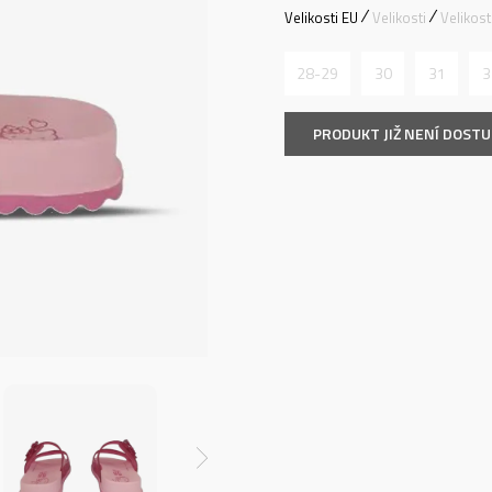
Velikosti EU
Velikosti
Velikos
28-29
30
31
3
PRODUKT JIŽ NENÍ DOST