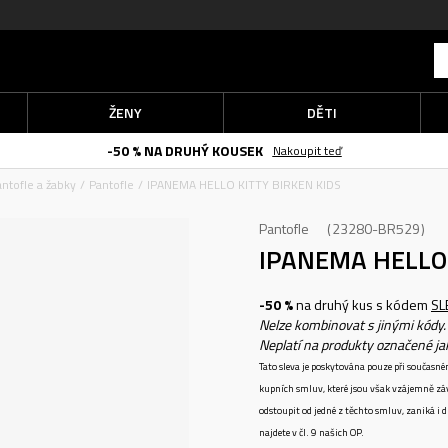
ŽENY
DĚTI
-50 % NA DRUHÝ KOUSEK
Nakoupit teď
ntofle a žabky
Pantofle
IPANEMA HELLO KITTY BIRKEN KIDS
Pantofle
23280-BR529
IPANEMA HELLO 
-50 %
na druhý kus s kódem
SL
Nelze kombinovat s jinými kódy.
Neplatí na produkty označené j
Tato sleva je poskytována pouze při součas
kupních smluv, které jsou však vzájemně zá
odstoupit od jedné z těchto smluv, zaniká i
najdete v čl. 9 našich OP.