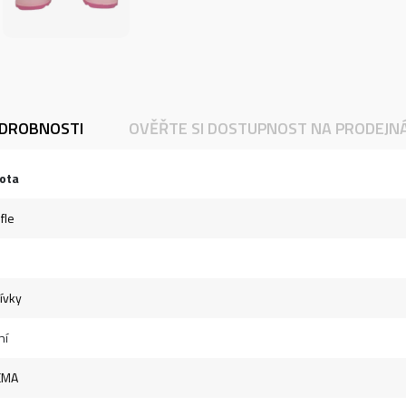
DROBNOSTI
OVĚŘTE SI DOSTUPNOST NA PRODEJN
ota
fle
dívky
ní
EMA