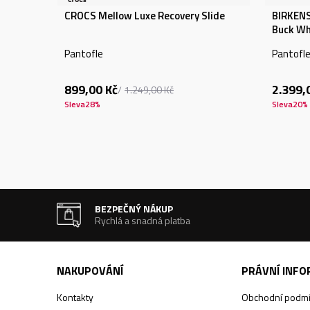
CROCS Mellow Luxe Recovery Slide
BIRKENS
Buck Wh
Pantofle
Pantofl
899,00
Kč
2.399,
1.249,00
Kč
Sleva
28
%
Sleva
20
%
BEZPEČNÝ NÁKUP
Rychlá a snadná platba
NAKUPOVÁNÍ
PRÁVNÍ INF
Kontakty
Obchodní podm