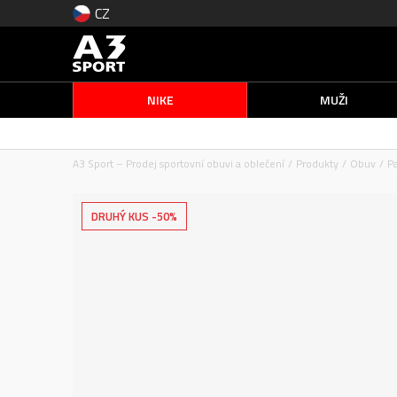
CZ
NIKE
MUŽI
A3 Sport – Prodej sportovní obuvi a oblečení
Produkty
Obuv
Pa
DRUHÝ KUS -50%