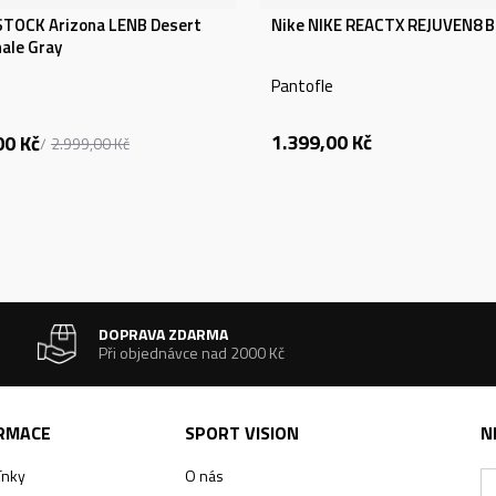
TOCK Arizona LENB Desert
Nike NIKE REACTX REJUVEN8 
ale Gray
e
Pantofle
1.399,00
Kč
00
Kč
2.999,00
Kč
DOPRAVA ZDARMA
Při objednávce nad 2000 Kč
ORMACE
SPORT VISION
N
ínky
O nás