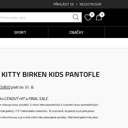
PŘIHLÁSIT SE
REGISTROVAT
0
0
Prohledejte web
SPORT
ZNAČKY
KITTY BIRKEN KIDS
PANTOFLE
EVA50
platí do 31. 8.
ako CENOVÝ HIT a FINAL SALE.
ném nákupu dvou výrobků. V rámci této akce dochází k uzavření dvou samostatných
vislé podle § 1727 občanského zákoníku. To znamená, že pokud využijete právo
 druhá smlouva, a je nutné vrátit oba zakoupené výrobky. Podrobné podmínky akce