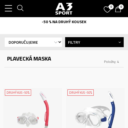
0
0
-50 % NA DRUHÝ KOUSEK
FILTRY
PLAVECKÁ MASKA
Položky
4
DRUHÝ KUS -50%
DRUHÝ KUS -50%