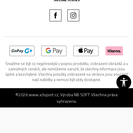
Snažíme se být co nejpřesnější v popisu produktu, zobrazení obrázků a v
samotných cenách, ale nemůžeme zaručit, že všechny informace jsou
úplné a bezchybné. Všechny položky zobrazené na stránce jsou součástí
naší nabídky a nemusí být vždy dostupné.
©2026
www.a3sport.cz
, Výroba
NB SOFT
. Všechna práva
vyhrazena.