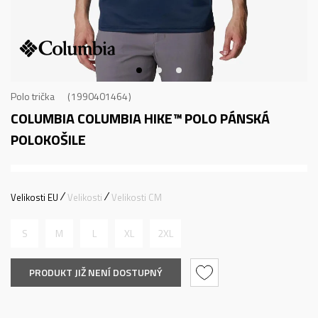
Polo trička
1990401464
COLUMBIA COLUMBIA HIKE™ POLO
PÁNSKÁ
POLOKOŠILE
Velikosti EU
Velikosti
Velikosti CM
S
M
L
XL
2XL
PRODUKT JIŽ NENÍ DOSTUPNÝ