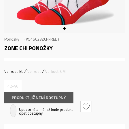
Ponožky
A545C23ZCH-RED
ZONE CHI
PONOŽKY
Velikosti EU
Velikosti
Velikosti CM
42-46
PRODUKT JIŽ NENÍ DOSTUPNÝ
Upozorněte mě, až bude produkt
opět dostupný