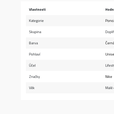
Vlastnosti
Hodn
Kategorie
Pono
Skupina
Dopl
Barva
Čern
Pohlaví
Unis
Účel
Lifest
Značky
Nike
Věk
Malé d