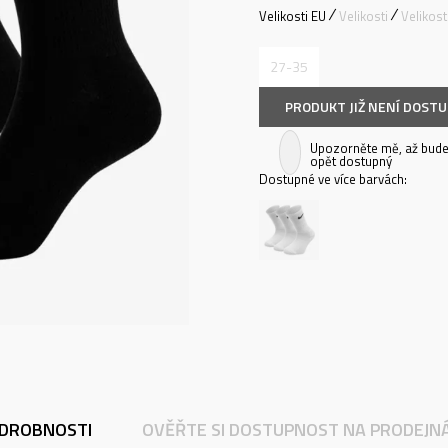
Velikosti EU
Velikosti
Velikos
27-35
PRODUKT JIŽ NENÍ DOST
Upozorněte mě, až bude
opět dostupný
Dostupné ve více barvách:
DROBNOSTI
OVĚŘTE SI DOSTUPNOST NA PRODEJN