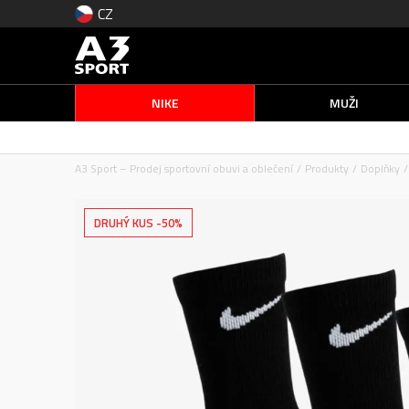
CZ
NIKE
MUŽI
A3 Sport – Prodej sportovní obuvi a oblečení
Produkty
Doplňky
DRUHÝ KUS -50%