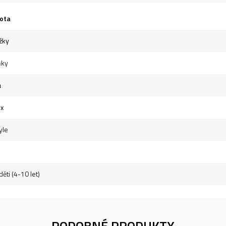
ota
žky
ňky
á
ex
yle
ěti (4-10 let)
PODOBNÉ PRODUKTY