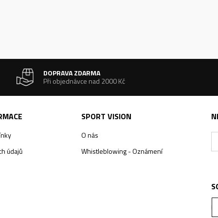
DOPRAVA ZDARMA
Při objednávce nad 2000 Kč
ORMACE
SPORT VISION
N
ínky
O nás
h údajů
Whistleblowing - Oznámení
S