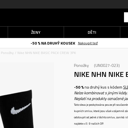
ŽENY
DĚTI
-50 % NA DRUHÝ KOUSEK
Nakoupit teď
Ponožky
Nike NHN NIKE BASIC PACK CREW 3PK
Ponožky
UN0027-023
NIKE NHN NIKE 
-50 %
na druhý kus s kódem
SL
Nelze kombinovat s jinými kódy.
Neplatí na produkty označené j
Tato sleva je poskytována pouze při součas
kupních smluv, které jsou však vzájemně zá
odstoupit od jedné z těchto smluv, zaniká i
najdete v čl. 9 našich OP.