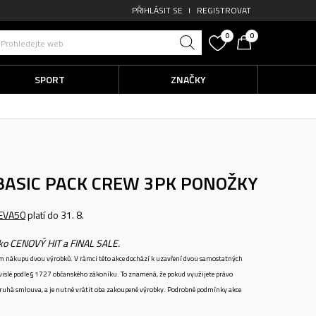
PŘIHLÁSIT SE
REGISTROVAT
0
0
Prohledejte web
SPORT
ZNAČKY
BASIC PACK CREW 3PK
PONOŽKY
EVA50
platí do 31. 8.
ako CENOVÝ HIT a FINAL SALE.
ném nákupu dvou výrobků. V rámci této akce dochází k uzavření dvou samostatných
vislé podle § 1727 občanského zákoníku. To znamená, že pokud využijete právo
 druhá smlouva, a je nutné vrátit oba zakoupené výrobky. Podrobné podmínky akce