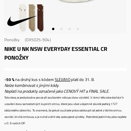
Ponožky
DX5025-904
NIKE U NK NSW EVERYDAY ESSENTIAL CR
PONOŽKY
-50 %
na druhý kus s kódem
SLEVA50
platí do 31. 8.
Nelze kombinovat s jinými kódy.
Neplatí na produkty označené jako CENOVÝ HIT a FINAL SALE.
Tato sleva je poskytována pouze při současném nákupu dvou výrobků. V rámci této akce dochází k
uzavření dvou samostatných kupních smluv, které jsou však vzájemně závislé podle § 1727
občanského zákoníku. To znamená, že pokud využijete právo odstoupit od jedné z těchto smluv,
zaniká i druhá smlouva, a je nutné vrátit oba zakoupené výrobky. Podrobné podmínky akce najdete
v čl. 9 našich OP.