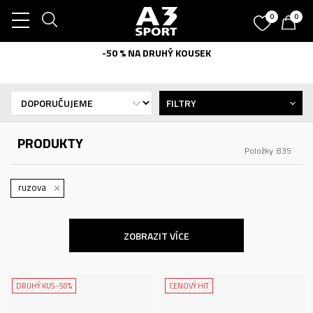
0
0
-50 % NA DRUHÝ KOUSEK
FILTRY
PRODUKTY
Položky
835
ruzova
ZOBRAZIT VÍCE
DRUHÝ KUS -50%
CENOVÝ HIT