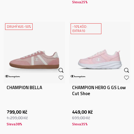
Sleva
25
%
DRUHÝ KUS -50%
-10% KÓD:
EXTRA10
CHAMPION BELLA
CHAMPION HERO G GS Low
Cut Shoe
799,00
Kč
449,00
Kč
1.299,00
Kč
699,00
Kč
Sleva
38
%
Sleva
35
%