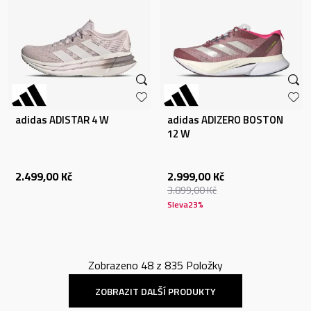
adidas ADISTAR 4 W
adidas ADIZERO BOSTON
12 W
2.499,00
Kč
2.999,00
Kč
3.899,00
Kč
Sleva
23
%
Zobrazeno
48
z
835
Položky
ZOBRAZIT DALŠÍ PRODUKTY