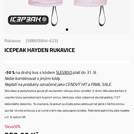
Rukavice
58850564I-623
ICEPEAK HAYDEN
RUKAVICE
-50 %
na druhý kus s kódem
SLEVA50
platí do 31. 8.
Nelze kombinovat s jinými kódy.
Neplatí na produkty označené jako CENOVÝ HIT a FINAL SALE.
Tato sleva je poskytována pouze při současném nákupu dvou výrobků. V rámci této akce dochází k
uzavření dvou samostatných kupních smluv, které jsou však vzájemně závislé podle § 1727
občanského zákoníku. To znamená, že pokud využijete právo odstoupit od jedné z těchto smluv,
zaniká i druhá smlouva, a je nutné vrátit oba zakoupené výrobky. Podrobné podmínky akce najdete
v čl. 9 našich OP.
Sleva
50
%