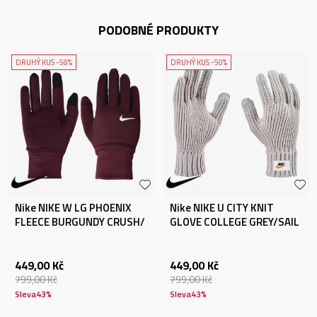
PODOBNÉ PRODUKTY
DRUHÝ KUS -50%
DRUHÝ KUS -50%
Nike NIKE W LG PHOENIX
Nike NIKE U CITY KNIT
FLEECE BURGUNDY CRUSH/
GLOVE COLLEGE GREY/SAIL
449,00
Kč
449,00
Kč
799,00
Kč
799,00
Kč
Sleva
43
%
Sleva
43
%