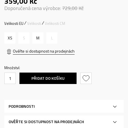
359,00
Kč
Doporučená cena výrobce:
729,00
Kč
Velikosti EU
Velikosti
Velikosti CM
XS
S
M
L
Ověřte si dostupnost na prodejnách
Množství:
PŘIDAT DO KOŠÍKU
PODROBNOSTI
OVĚŘTE SI DOSTUPNOST NA PRODEJNÁCH