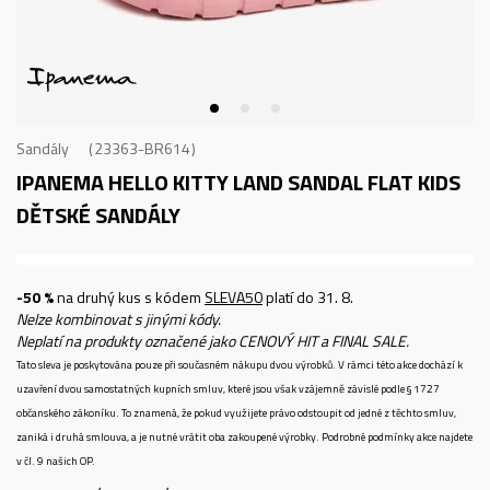
Sandály
23363-BR614
IPANEMA HELLO KITTY LAND SANDAL FLAT KIDS
DĚTSKÉ SANDÁLY
-50 %
na druhý kus s kódem
SLEVA50
platí do 31. 8.
Nelze kombinovat s jinými kódy.
Neplatí na produkty označené jako CENOVÝ HIT a FINAL SALE.
Tato sleva je poskytována pouze při současném nákupu dvou výrobků. V rámci této akce dochází k
uzavření dvou samostatných kupních smluv, které jsou však vzájemně závislé podle § 1727
občanského zákoníku. To znamená, že pokud využijete právo odstoupit od jedné z těchto smluv,
zaniká i druhá smlouva, a je nutné vrátit oba zakoupené výrobky. Podrobné podmínky akce najdete
v čl. 9 našich OP.