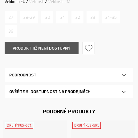
Velikosti EU
Velikosti
Velikosti CM
27
28-29
30
31
32
33
34-35
36
PRODUKT JIŽ NENÍ DOSTUPNÝ
PODROBNOSTI
OVĚŘTE SI DOSTUPNOST NA PRODEJNÁCH
PODOBNÉ PRODUKTY
DRUHÝ KUS -50%
DRUHÝ KUS -50%