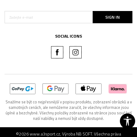
SIGN IN
SOCIAL ICONS
Snažíme se být co nejpřesnější v popisu produktu, zobrazení obrázků a v
samotných cenách, ale nemůžeme zaručit, že všechny informace jsou
úplné a bezchybné. Všechny položky zobrazené na stránce jsou součástí
naší nabídky a nemusí být vždy dostupné.
©2026
www.a3sport.cz
, Výroba
NB SOFT
. Všechna práva