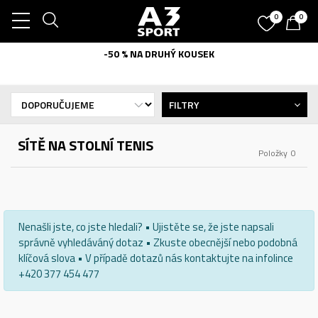
0
0
-50 % NA DRUHÝ KOUSEK
FILTRY
SÍTĚ NA STOLNÍ TENIS
Položky
0
Nenašli jste, co jste hledali? • Ujistěte se, že jste napsali
správně vyhledáváný dotaz • Zkuste obecnější nebo podobná
klíčová slova • V případě dotazů nás kontaktujte na infolince
+420 377 454 477