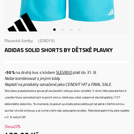
Plavecké šortky
JD8019
ADIDAS SOLID SHORTS BY
DĚTSKÉ PLAVKY
-50 %
na druhý kus s kódem
SLEVA50
platí do 31. 8.
Nelze kombinovat s jinými kódy.
Neplatí na produkty označené jako CENOVÝ HIT a FINAL SALE.
Tato sleva je poskytována pouze při současném nákupu dvou výrobků. V rámci této akce dochází k
uzavření dvou samostatných kupních smluv, které jsou však vzájemně závislé podle § 1727
občanského zákoníku. To znamená, že pokud využijete právo odstoupit od jedné z těchto smluv,
zaniká i druhá smlouva, a je nutné vrátit oba zakoupené výrobky. Podrobné podmínky akce najdete
v čl. 9 našich OP.
Sleva
20
%