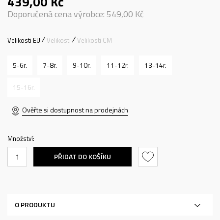
439,00
Kč
Doporučená cena výrobce:
549,00
Kč
Velikosti EU
Velikosti
Velikosti CM
5-6r.
7-8r.
9-10r.
11-12r.
13-14r.
15-16r.
Ověřte si dostupnost na prodejnách
Množství:
PŘIDAT DO KOŠÍKU
O PRODUKTU