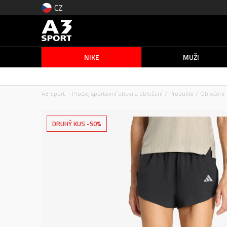
CZ
NIKE
MUŽI
A3 Sport – Prodej sportovní obuvi a oblečení
Produkty
Oblečení
DRUHÝ KUS -50%