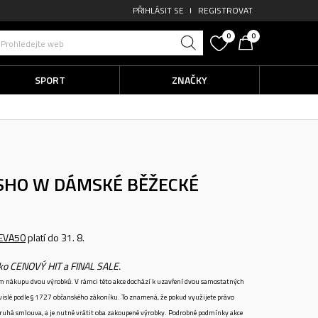
PŘIHLÁSIT SE
REGISTROVAT
0
0
Prohledejte web
SPORT
ZNAČKY
 SHO W
DÁMSKÉ BĚŽECKÉ
EVA50
platí do 31. 8.
ako CENOVÝ HIT a FINAL SALE.
ném nákupu dvou výrobků. V rámci této akce dochází k uzavření dvou samostatných
vislé podle § 1727 občanského zákoníku. To znamená, že pokud využijete právo
 druhá smlouva, a je nutné vrátit oba zakoupené výrobky. Podrobné podmínky akce