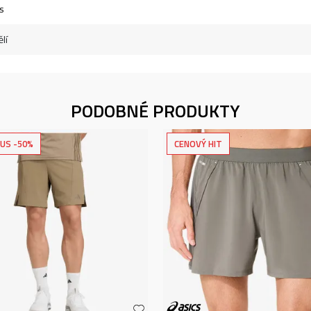
s
lí
PODOBNÉ PRODUKTY
US -50%
CENOVÝ HIT