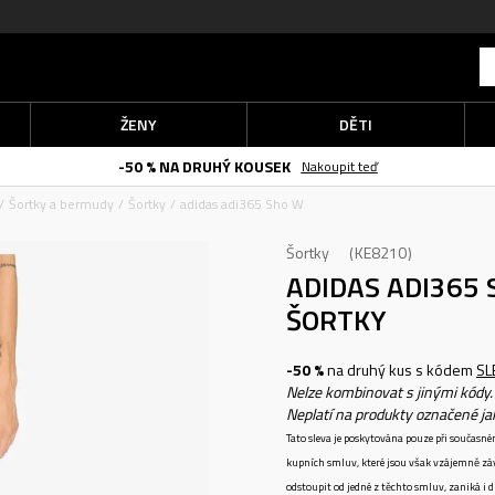
ŽENY
DĚTI
-50 % NA DRUHÝ KOUSEK
Nakoupit teď
Šortky a bermudy
Šortky
adidas adi365 Sho W
Šortky
KE8210
ADIDAS ADI365
ŠORTKY
-50 %
na druhý kus s kódem
SL
Nelze kombinovat s jinými kódy.
Neplatí na produkty označené j
Tato sleva je poskytována pouze při součas
kupních smluv, které jsou však vzájemně zá
odstoupit od jedné z těchto smluv, zaniká i