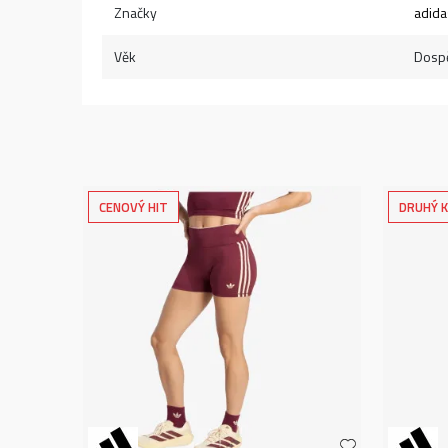
Značky
adida
Věk
Dospě
CENOVÝ HIT
DRUHÝ K