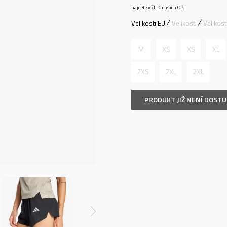
najdete v čl. 9 našich OP.
Velikosti EU
Velikosti
Velikos
M
XS
XS
XL
2XS
2XL
2XL
PRODUKT JIŽ NENÍ DOST