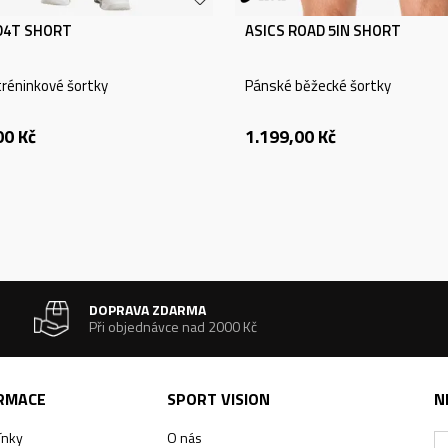
 D4T SHORT
ASICS ROAD 5IN SHORT
réninkové šortky
Pánské běžecké šortky
00
Kč
1.199,00
Kč
DOPRAVA ZDARMA
Při objednávce nad 2000 Kč
ORMACE
SPORT VISION
N
ínky
O nás