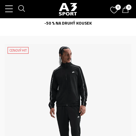
0
0
-50 % NA DRUHÝ KOUSEK
CENOVÝ HIT