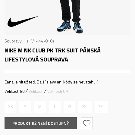
Soupravy
HV1444-010
NIKE M NK CLUB PK TRK SUIT
PÁNSKÁ
LIFESTYLOVÁ SOUPRAVA
Cena je hit už teď. Další slevy ani kódy se nevztahují.
Velikosti EU
Velikosti
Velikosti CM
XS
S
M
L
XL
2XL
3XL
PRODUKT JIŽ NENÍ DOSTUPNÝ