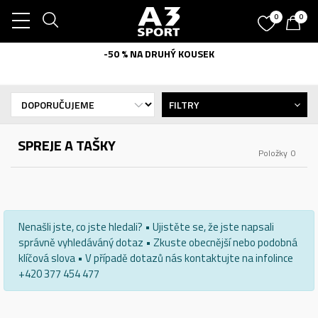
0
0
-50 % NA DRUHÝ KOUSEK
FILTRY
SPREJE A TAŠKY
Položky
0
Nenašli jste, co jste hledali? • Ujistěte se, že jste napsali
správně vyhledáváný dotaz • Zkuste obecnější nebo podobná
klíčová slova • V případě dotazů nás kontaktujte na infolince
+420 377 454 477