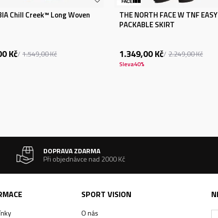
A Chill Creek™ Long Woven
THE NORTH FACE W TNF EASY
PACKABLE SKIRT
00
Kč
1.349,00
Kč
1.549,00
Kč
2.249,00
Kč
Sleva
40
%
DOPRAVA ZDARMA
Při objednávce nad 2000 Kč
ORMACE
SPORT VISION
N
ínky
O nás