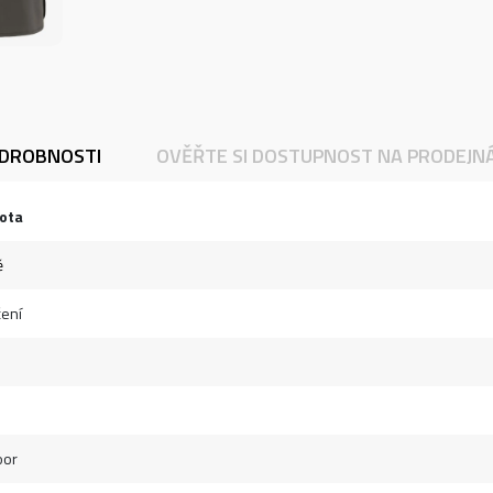
DROBNOSTI
OVĚŘTE SI DOSTUPNOST NA PRODEJN
ota
ě
ení
oor