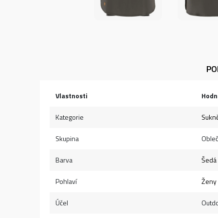
PO
Vlastnosti
Hodn
Kategorie
Sukn
Skupina
Obleč
Barva
Šedá
Pohlaví
Ženy
Účel
Outd