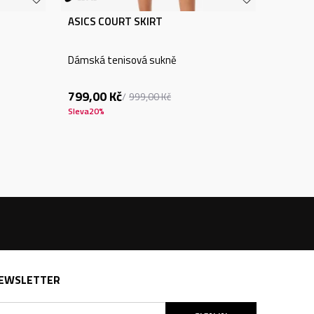
ASICS COURT SKIRT
Dámská tenisová sukně
799,00
Kč
999,00
Kč
Sleva
20
%
EWSLETTER