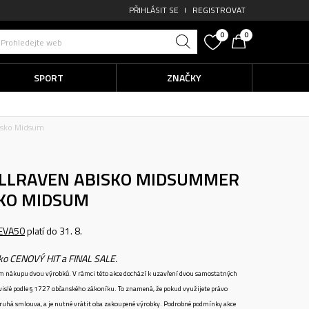
PŘIHLÁSIT SE
REGISTROVAT
0
0
Prohledejte web
SPORT
ZNAČKY
isko Midsum
ALLRAVEN ABISKO MIDSUMMER
SKO MIDSUM
EVA50
platí do 31. 8.
ako CENOVÝ HIT a FINAL SALE.
ném nákupu dvou výrobků. V rámci této akce dochází k uzavření dvou samostatných
vislé podle § 1727 občanského zákoníku. To znamená, že pokud využijete právo
 druhá smlouva, a je nutné vrátit oba zakoupené výrobky. Podrobné podmínky akce