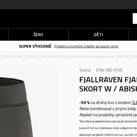
ŽENY
DĚTI
SUPER VÝHODNĚ
Privátní a licenční značky za super ceny
Sukně a šaty
Sukně
FJALLRAVEN FJALLRAVEN Abisko Midsummer Skort W / Ab
Sukně
F84780-018
FJALLRAVEN FJ
SKORT W / ABI
-50 %
na druhý kus s kódem
SL
Nelze kombinovat s jinými kódy.
Neplatí na produkty označené j
Tato sleva je poskytována pouze při součas
kupních smluv, které jsou však vzájemně zá
odstoupit od jedné z těchto smluv, zaniká i