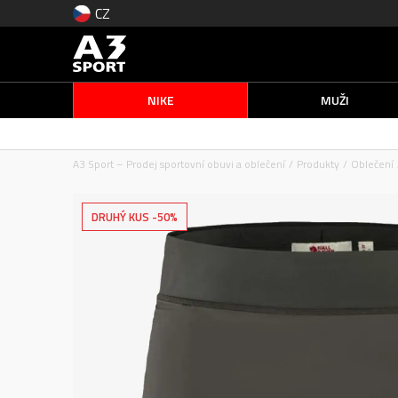
CZ
NIKE
MUŽI
A3 Sport – Prodej sportovní obuvi a oblečení
Produkty
Oblečení
DRUHÝ KUS -50%