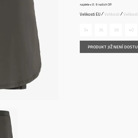
najdete v čl. 9 našich OP.
Velikosti EU
Velikosti
Velikos
34
36
38
40
PRODUKT JIŽ NENÍ DOST