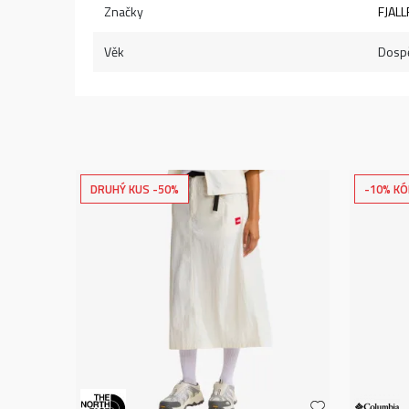
Značky
FJAL
Věk
Dospě
DRUHÝ KUS -50%
-10% KÓ