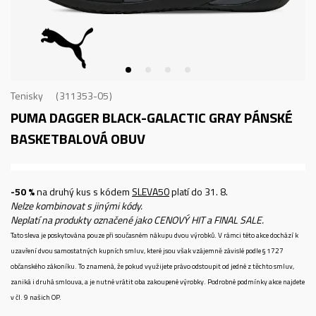
Tenisky
311353-05
PUMA DAGGER BLACK-GALACTIC GRAY
PÁNSKÉ
BASKETBALOVÁ OBUV
-50 %
na druhý kus s kódem
SLEVA50
platí do 31. 8.
Nelze kombinovat s jinými kódy.
Neplatí na produkty označené jako CENOVÝ HIT a FINAL SALE.
Tato sleva je poskytována pouze při současném nákupu dvou výrobků. V rámci této akce dochází k
uzavření dvou samostatných kupních smluv, které jsou však vzájemně závislé podle § 1727
občanského zákoníku. To znamená, že pokud využijete právo odstoupit od jedné z těchto smluv,
zaniká i druhá smlouva, a je nutné vrátit oba zakoupené výrobky. Podrobné podmínky akce najdete
v čl. 9 našich OP.