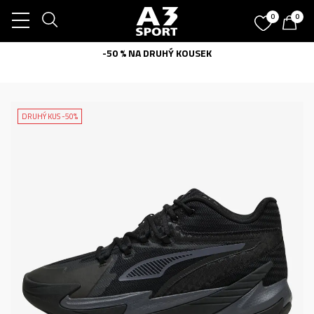
0
0
-50 % NA DRUHÝ KOUSEK
DRUHÝ KUS -50%