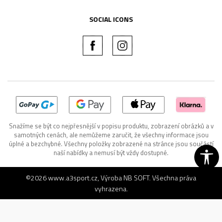
SOCIAL ICONS
Snažíme se být co nejpřesnější v popisu produktu, zobrazení obrázků a v
samotných cenách, ale nemůžeme zaručit, že všechny informace jsou
úplné a bezchybné. Všechny položky zobrazené na stránce jsou součástí
naší nabídky a nemusí být vždy dostupné.
©2026
www.a3sport.cz
, Výroba
NB SOFT
. Všechna práva
vyhrazena.