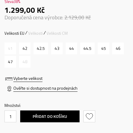
Sleva
38
%
1.299,00
Kč
Doporučená cena výrobce:
2.129,00
Kč
Velikosti EU
Velikosti
Velikosti CM
41
42
42.5
43
44
44.5
45
46
47
48
Vyberte velikost
Ověřte si dostupnost na prodejnách
Množství:
PŘIDAT DO KOŠÍKU