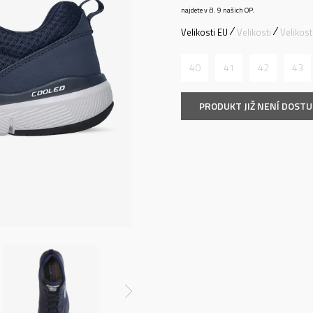
najdete v čl. 9 našich OP.
Velikosti EU
Velikosti
Velikos
40
41
42
43
PRODUKT JIŽ NENÍ DOST