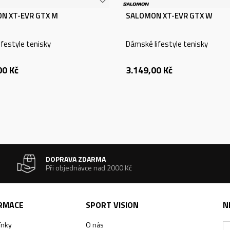
N XT-EVR GTX M
SALOMON XT-EVR GTX W
ifestyle tenisky
Dámské lifestyle tenisky
00
Kč
3.149,00
Kč
DOPRAVA ZDARMA
Při objednávce nad 2000 Kč
ORMACE
SPORT VISION
N
ínky
O nás