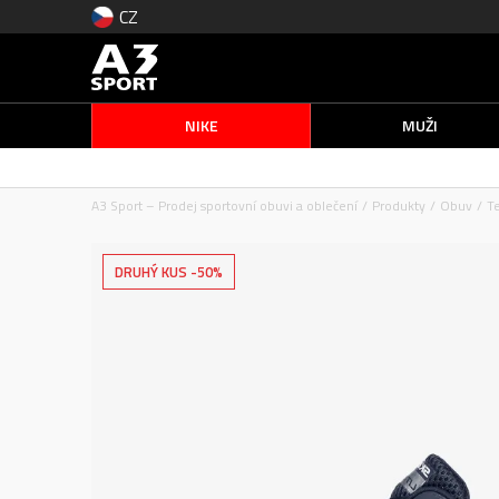
CZ
NIKE
MUŽI
A3 Sport – Prodej sportovní obuvi a oblečení
Produkty
Obuv
T
DRUHÝ KUS -50%