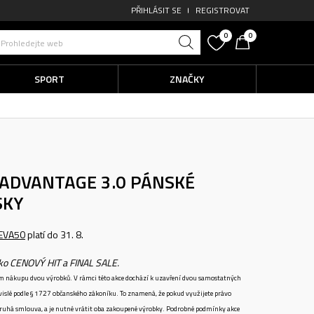
PŘIHLÁSIT SE
REGISTROVAT
0
0
Prohledejte web
SPORT
ZNAČKY
 ADVANTAGE 3.0
PÁNSKÉ
SKY
EVA50
platí do 31. 8.
ako CENOVÝ HIT a FINAL SALE.
ném nákupu dvou výrobků. V rámci této akce dochází k uzavření dvou samostatných
vislé podle § 1727 občanského zákoníku. To znamená, že pokud využijete právo
 druhá smlouva, a je nutné vrátit oba zakoupené výrobky. Podrobné podmínky akce