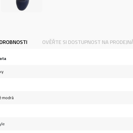
DROBNOSTI
OVĚŘTE SI DOSTUPNOST NA PRODEJN
ota
ky
ě modrá
yle