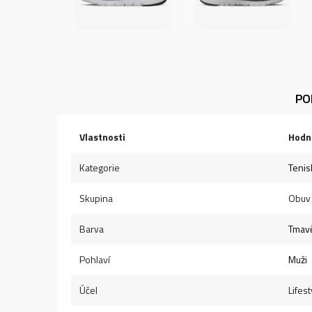
PO
Vlastnosti
Hodn
Kategorie
Tenis
Skupina
Obuv
Barva
Tmav
Pohlaví
Muži
Účel
Lifest