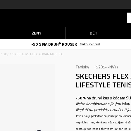
ŽENY
DĚTI
-50 % NA DRUHÝ KOUSEK
Nakoupit teď
enisky
SKECHERS FLEX ADVANTAGE 3.0
Tenisky
52954-NVY
SKECHERS FLEX
LIFESTYLE TENI
-50 %
na druhý kus s kódem
SL
Nelze kombinovat s jinými kódy.
Neplatí na produkty označené j
Tato sleva je poskytována pouze při součas
kupních smluv, které jsou však vzájemně zá
odstoupit od jedné z těchto smluv, zaniká i