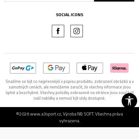
SOCIAL ICONS
Snažíme se být co nejpřesnější v popisu produktu, zobrazení obrázků a v
samotných cenách, ale nemůžeme zaručit, že všechny informace jsou
úplné a bezchybné. Všechny položky zobrazené na stránce jsou součástí
naší nabídky a nemusí být vždy dostupné.
©2026
www.a3sport.cz
, Výroba
NB SOFT
. Všechna práva
vyhrazena.