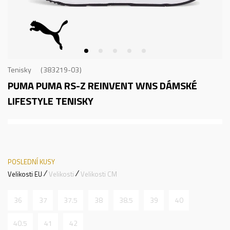
Tenisky
383219-03
PUMA PUMA RS-Z REINVENT WNS
DÁMSKÉ
LIFESTYLE TENISKY
POSLEDNÍ KUSY
Velikosti EU
Velikosti
Velikosti CM
36
37
37.5
38
38.5
39
40
40.5
41
42