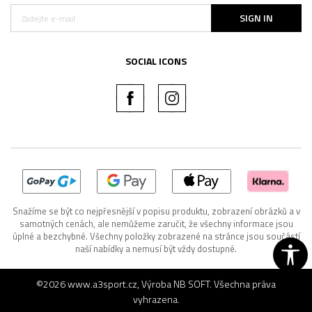
SIGN IN
SOCIAL ICONS
Snažíme se být co nejpřesnější v popisu produktu, zobrazení obrázků a v
samotných cenách, ale nemůžeme zaručit, že všechny informace jsou
úplné a bezchybné. Všechny položky zobrazené na stránce jsou součástí
naší nabídky a nemusí být vždy dostupné.
©2026
www.a3sport.cz
, Výroba
NB SOFT
. Všechna práva
vyhrazena.