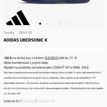
Tenisky
JR4510
ADIDAS UBERSONIC K
-50 %
na druhý kus s kódem
SLEVA50
platí do 31. 8.
Nelze kombinovat s jinými kódy.
Neplatí na produkty označené jako CENOVÝ HIT a FINAL SALE.
Tato sleva je poskytována pouze při současném nákupu dvou výrobků. V rámci této akce dochází k
uzavření dvou samostatných kupních smluv, které jsou však vzájemně závislé podle § 1727
občanského zákoníku. To znamená, že pokud využijete právo odstoupit od jedné z těchto smluv,
zaniká i druhá smlouva, a je nutné vrátit oba zakoupené výrobky. Podrobné podmínky akce najdete
v čl. 9 našich OP.
Velikosti EU
Velikosti
Velikosti CM