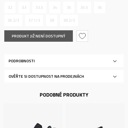
32
33
33.5
34
35
35.5
36
36 2/3
37 1/3
38
38 2/3
PRODUKT JIŽ NENÍ DOSTUPNÝ
PODROBNOSTI
OVĚŘTE SI DOSTUPNOST NA PRODEJNÁCH
PODOBNÉ PRODUKTY