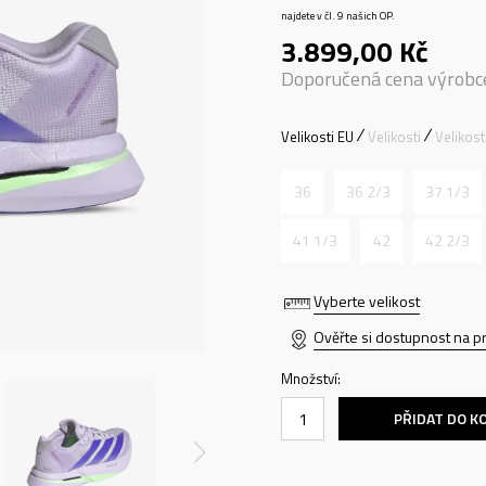
najdete v čl. 9 našich OP.
3.899,00
Kč
Doporučená cena výrobc
Velikosti EU
Velikosti
Velikos
36
36 2/3
37 1/3
41 1/3
42
42 2/3
Vyberte velikost
Ověřte si dostupnost na p
Množství:
PŘIDAT DO K