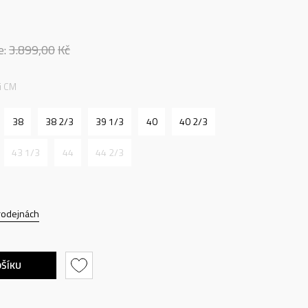
e:
3.899,00
Kč
ti CM
38
38 2/3
39 1/3
40
40 2/3
43 1/3
44
44 2/3
rodejnách
OŠÍKU