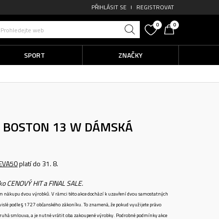
PŘIHLÁSIT SE
REGISTROVAT
0
0
Prohledejte web
SPORT
ZNAČKY
O BOSTON 13 W
DÁMSKÁ
EVA50
platí do 31. 8.
ako CENOVÝ HIT a FINAL SALE.
ném nákupu dvou výrobků. V rámci této akce dochází k uzavření dvou samostatných
vislé podle § 1727 občanského zákoníku. To znamená, že pokud využijete právo
 druhá smlouva, a je nutné vrátit oba zakoupené výrobky. Podrobné podmínky akce