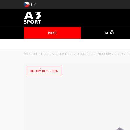
CZ
NIKE
MUŽI
A3 Sport – Prodej sportovní obuvi a oblečení
Produkty
Obuv
T
DRUHÝ KUS -50%