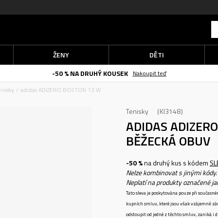
ŽENY
DĚTI
-50 % NA DRUHÝ KOUSEK
Nakoupit teď
enisky
adidas ADIZERO BOSTON 13 W
Tenisky
KI3148
ADIDAS ADIZER
BĚŽECKÁ OBUV
-50 %
na druhý kus s kódem
SL
Nelze kombinovat s jinými kódy.
Neplatí na produkty označené j
Tato sleva je poskytována pouze při součas
kupních smluv, které jsou však vzájemně zá
odstoupit od jedné z těchto smluv, zaniká i