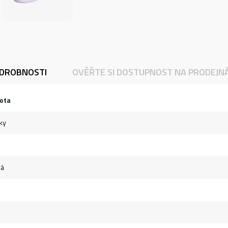
DROBNOSTI
OVĚŘTE SI DOSTUPNOST NA PRODEJN
ota
ky
vá