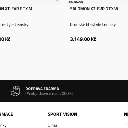
N XT-EVR GTX M
SALOMON XT-EVR GTX W
ifestyle tenisky
Dámské lifestyle tenisky
00
Kč
3.149,00
Kč
DOPRAVA ZDARMA
Při objednávce nad 2000 Kč
ORMACE
SPORT VISION
N
ínky
O nás